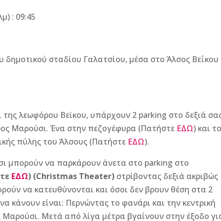
μ) : 09:45
ου δημοτικού σταδίου Γαλατσίου, μέσα στο Άλσος Βεΐκου
 της λεωφόρου Βεϊκου, υπάρχουν 2 parking στο δεξιά σα
ρος Μαρούσι. Ένα στην πεζογέφυρα (Πατήστε
ΕΔΩ
) και τ
ρικής πύλης του Άλσους (Πατήστε
ΕΔΩ
).
σι μπορούν να παρκάρουν άνετα στο parking στο
στε
ΕΔΩ
) (Christmas Theater)
στρίβοντας δεξιά ακριβώς
ρούν να κατευθύνονται και όσοι δεν βρουν θέση στα 2
 να κάνουν είναι: Περνώντας το φανάρι και την κεντρική
 Μαρούσι. Μετά από λίγα μέτρα βγαίνουν στην έξοδο γι