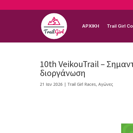
ΑΡΧΙΚΗ
Trail Girl 
10th VeikouTrail – Σημαν
διοργάνωση
21 Ιαν 2026
|
Trail Girl Races
,
Αγώνες
F
M
Vi
E
T
Pi
a
e
b
m
w
n
c
ss
e
ai
it
te