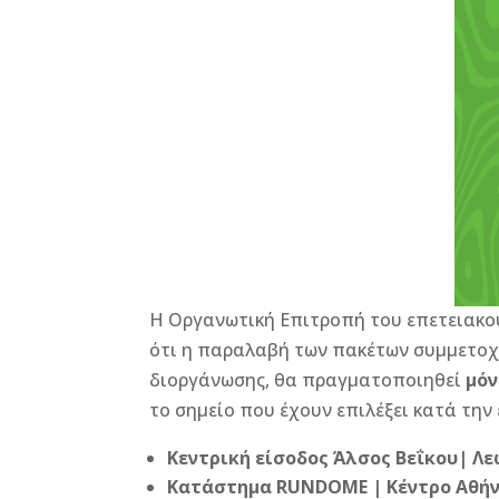
e
e
r
l
te
r
b
n
r
e
o
g
st
o
e
k
r
Η Οργανωτική Επιτροπή του επετειακού 
ότι η παραλαβή των πακέτων συμμετοχή
διοργάνωσης, θα πραγματοποιηθεί
μόν
το σημείο που έχουν επιλέξει κατά τη
Κεντρική είσοδος Άλσος Βεΐκου| Λεω
Κατάστημα RUNDOME | Κέντρο Αθήνα