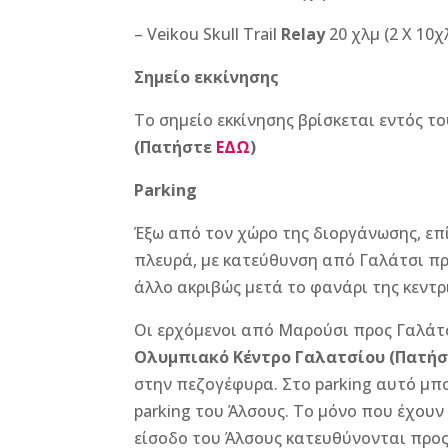
– Veikou Skull Trail
Relay
20 χλμ (2 X 10χλ
Σημείο εκκίνησης
Το σημείο εκκίνησης βρίσκεται εντός τ
(Πατήστε
ΕΔΩ
)
Parking
Έξω από τον χώρο της διοργάνωσης, επί
πλευρά, με κατεύθυνση από Γαλάτσι π
άλλο ακριβώς μετά το φανάρι της κεντ
Οι ερχόμενοι από Μαρούσι προς Γαλάτ
Ολυμπιακό Κέντρο Γαλατσίου (Πατή
στην πεζογέφυρα. Στο parking αυτό μπο
parking του Άλσους. Το μόνο που έχουν
είσοδο του Άλσους κατευθύνονται προς