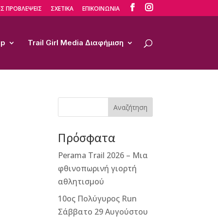


Σ ΠΡΟΒΛΕΨΕΙΣ
ΣΧΕΤΙΚΑ
ΕΠΙΚΟΙΝΩΝΙΑ
op
Trail Girl Media Διαφήμιση
Αναζήτηση
Πρόσφατα
Perama Trail 2026 – Μια
φθινοπωρινή γιορτή
αθλητισμού
10ος Πολύγυρος Run
Σάββατο 29 Αυγούστου