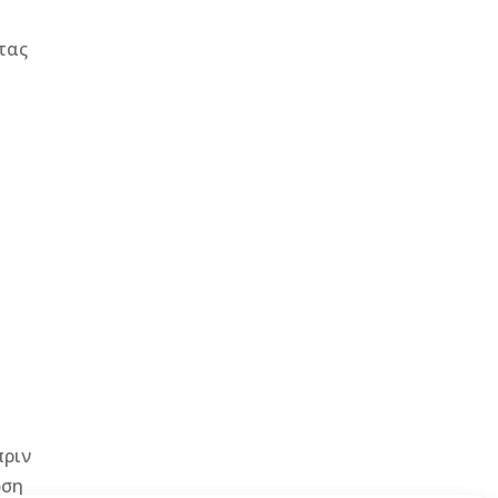
τας
πριν
ωση