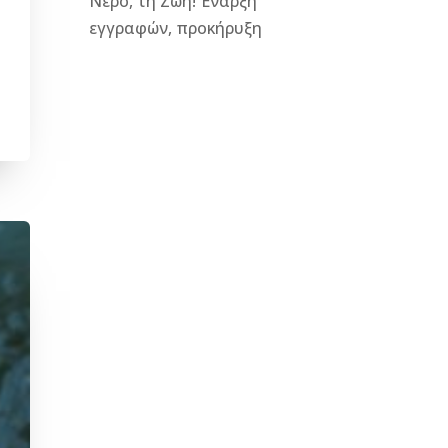
Νερό, τη Ζωή! Έναρξη
εγγραφών, προκήρυξη