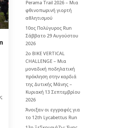
Perama Trail 2026 – Μια
φθινοπωρινή γιορτή
αθλητισμού
10ος Πολύγυρος Run
Σάββατο 29 Αυγούστου
n
2026
2ο ΒΙΚΕ VERTICAL
CHALLENGE – Μια
μοναδική ποδηλατική
πρόκληση στην καρδιά
της Δυτικής Μάνης –
Κυριακή 13 Σεπτεμβρίου
ς
2026
Άνοιξαν οι εγγραφές για
το 12th Lycabettus Run
13ο ΞεΣκουριάΖω: Ένας