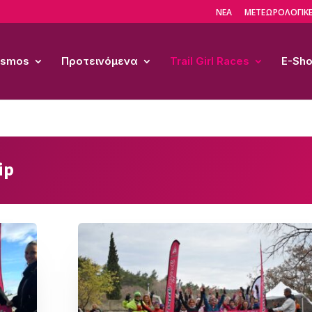
ΝΕΑ
ΜΕΤΕΩΡΟΛΟΓΙΚΕ
Cosmos
Προτεινόμενα
Trail Girl Races
E-Sh
ip