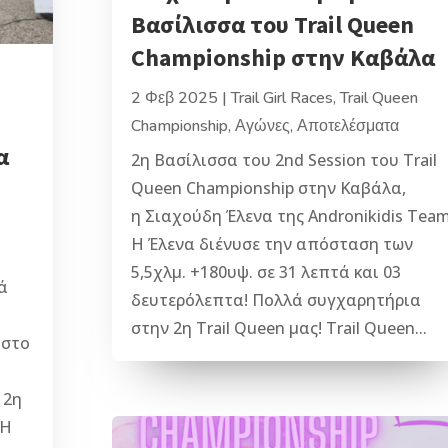
Βασίλισσα του Trail Queen
Championship στην Καβάλα
2 Φεβ 2025
|
Trail Girl Races
,
Trail Queen
Championship
,
Αγώνες
,
Αποτελέσματα
α
2η Βασίλισσα του 2nd Session του Trail
Queen Championship στην Καβάλα,
η Σιαχούδη Έλενα της Andronikidis Team
Η Έλενα διένυσε την απόσταση των
5,5χλμ. +180υψ. σε 31 λεπτά και 03
ά
δευτερόλεπτα! Πολλά συγχαρητήρια
στην 2η Trail Queen μας! Trail Queen...
 στο
 2η
 Η