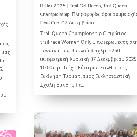
8 Οκτ 2025
|
Trail Girl Races
,
Trail Queen
Championship
,
Πληροφορίες όροι συμμετοχή
Final Cup, 07 Δεκεμβρίου
οχής
Trail Queen Championship Ο πρώτος
trail race Women Only… αφιερωμένος στ
 πως
Γυναίκα του Βουνού 4,5χλμ. +250
 μας
υψομετρική Κυριακή 07 Δεκεμβρίου 2025
θα
10:00π.μ. Τείχη Κάστρου Ξανθίππης
5.
Εκκίνηση Τερματισμός Εκκλησιαστική
ώ
Σχολή Ξάνθης Τα...
ίου