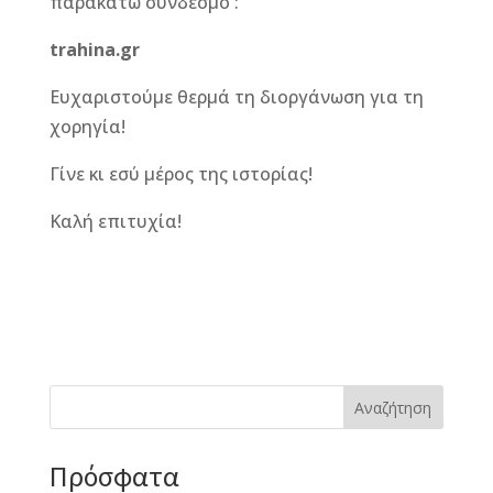
παρακάτω σύνδεσμο :
trahina.gr
Ευχαριστούμε θερμά τη διοργάνωση για τη
χορηγία!
Γίνε κι εσύ μέρος της ιστορίας!
Καλή επιτυχία!
F
M
Vi
E
T
Pi
a
e
b
m
w
n
c
ss
e
ai
it
te
e
e
r
l
te
r
b
n
r
e
Αναζήτηση
o
g
st
Πρόσφατα
o
e