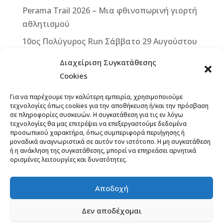
k
r
Perama Trail 2026 – Μια φθινοπωρινή γιορτή
αθλητισμού
10ος Πολύγυρος Run Σάββατο 29 Αυγούστου
2026
Διαχείριση Συγκατάθεσης
2ο ΒΙΚΕ VERTICAL CHALLENGE – Μια
Cookies
μοναδική ποδηλατική πρόκληση στην καρδιά
Για να παρέχουμε την καλύτερη εμπειρία, χρησιμοποιούμε
της Δυτικής Μάνης – Κυριακή 13
τεχνολογίες όπως cookies για την αποθήκευση ή/και την πρόσβαση
Σεπτεμβρίου 2026
σε πληροφορίες συσκευών. Η συγκατάθεση για τις εν λόγω
τεχνολογίες θα μας επιτρέψει να επεξεργαστούμε δεδομένα
Άνοιξαν οι εγγραφές για το 12th Lycabettus
προσωπικού χαρακτήρα, όπως συμπεριφορά περιήγησης ή
μοναδικά αναγνωριστικά σε αυτόν τον ιστότοπο. Η μη συγκατάθεση
Run
ή η ανάκληση της συγκατάθεσης, μπορεί να επηρεάσει αρνητικά
ορισμένες λειτουργίες και δυνατότητες.
13ο ΞεΣκουριάΖω: Ένας Αγώνας για τα Δάση,
το Νερό, τη Ζωή! Έναρξη εγγραφών,
προκήρυξη
Αποδοχή
Δεν αποδέχομαι