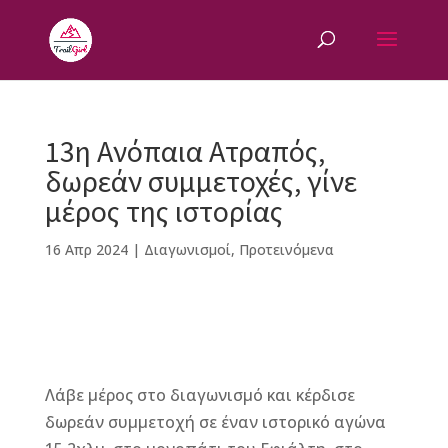
13η Ανόπαια Ατραπός,
δωρεάν συμμετοχές, γίνε
μέρος της ιστορίας
16 Απρ 2024
|
Διαγωνισμοί
,
Προτεινόμενα
F
M
Vi
E
T
Pi
a
e
b
m
w
n
Λάβε μέρος στο διαγωνισμό και κέρδισε
c
ss
e
ai
it
te
δωρεάν συμμετοχή σε έναν ιστορικό αγώνα
e
e
r
l
te
r