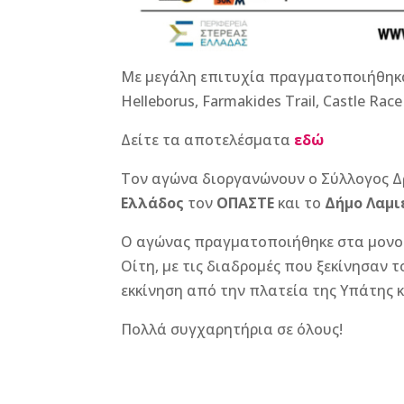
Με μεγάλη επιτυχία πραγματοποιήθηκα
Helleborus, Farmakides Trail, Castle Race
Δείτε τα αποτελέσματα
εδώ
Τον αγώνα διοργανώνουν ο Σύλλογος Δ
Ελλάδος
τον
ΟΠΑΣΤΕ
και το
Δήμο Λαμι
Ο αγώνας πραγματοποιήθηκε στα μονοπ
Οίτη, με τις διαδρομές που ξεκίνησαν 
εκκίνηση από την πλατεία της Υπάτης 
Πολλά συγχαρητήρια σε όλους!
F
M
Vi
E
T
Pi
a
e
b
m
w
n