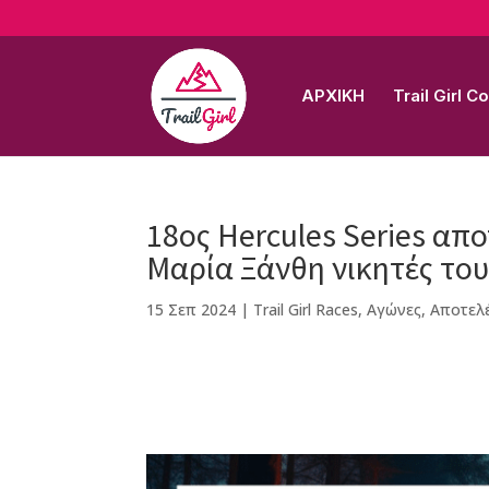
ΑΡΧΙΚΗ
Trail Girl 
18ος Hercules Series α
Μαρία Ξάνθη νικητές το
15 Σεπ 2024
|
Trail Girl Races
,
Αγώνες
,
Αποτελ
F
M
Vi
E
T
Pi
a
e
b
m
w
n
c
ss
e
ai
it
te