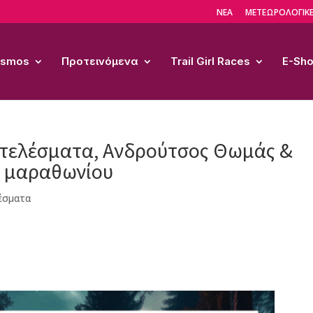
ΝΕΑ
ΜΕΤΕΩΡΟΛΟΓΙΚΕ
Cosmos
Προτεινόμενα
Trail Girl Races
E-Sh
ποτελέσματα, Ανδρούτσος Θωμάς &
υ μαραθωνίου
έσματα