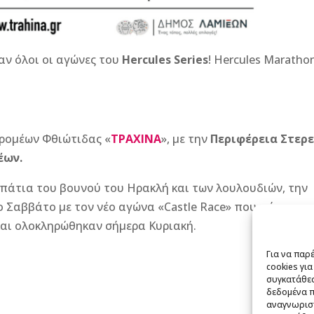
ν όλοι οι αγώνες του
Hercules Series
! Hercules Maratho
ρομέων Φθιώτιδας «
ΤΡΑΧΙΝΑ
», με την
Περιφέρεια Στερ
έων.
άτια του βουνού του Ηρακλή και των λουλουδιών, την
το Σαββάτο με τον νέο αγώνα «Castle Race» που πήρε
και ολοκληρώθηκαν σήμερα Κυριακή.
Για να παρ
cookies γι
συγκατάθεσ
δεδομένα 
αναγνωριστ