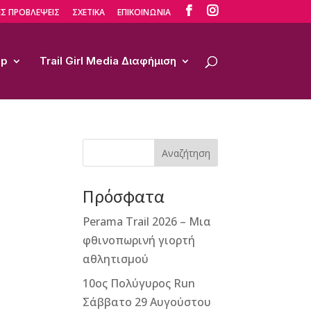


Σ ΠΡΟΒΛΕΨΕΙΣ
ΣΧΕΤΙΚΑ
ΕΠΙΚΟΙΝΩΝΙΑ
op
Trail Girl Media Διαφήμιση
Αναζήτηση
Πρόσφατα
Perama Trail 2026 – Μια
φθινοπωρινή γιορτή
αθλητισμού
10ος Πολύγυρος Run
Σάββατο 29 Αυγούστου