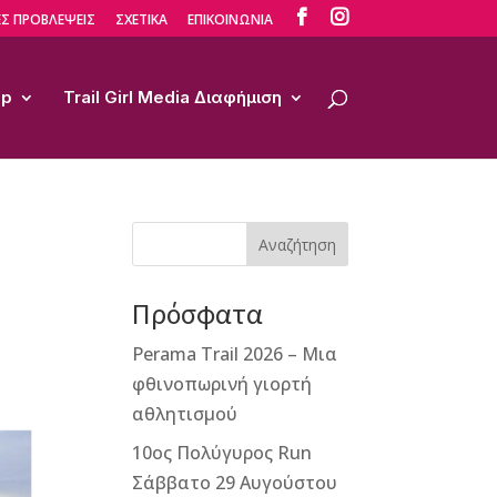


Σ ΠΡΟΒΛΕΨΕΙΣ
ΣΧΕΤΙΚΑ
ΕΠΙΚΟΙΝΩΝΙΑ
op
Trail Girl Media Διαφήμιση
Αναζήτηση
Πρόσφατα
Perama Trail 2026 – Μια
φθινοπωρινή γιορτή
αθλητισμού
10ος Πολύγυρος Run
Σάββατο 29 Αυγούστου