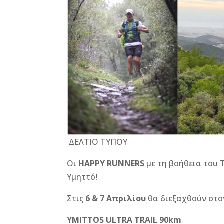
b
n
r
e
o
g
st
o
e
k
r
ΔΕΛΤΙΟ ΤΥΠΟΥ
Οι
HAPPY RUNNERS
με τη βοήθεια του
Υμηττό!
Στις
6 & 7 Απριλίου
θα διεξαχθούν στο
YMITTOS
ULTRA
TRAIL 90
km