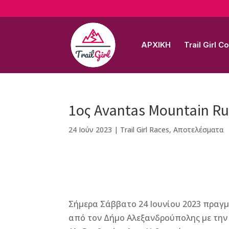
ΑΡΧΙΚΗ
Trail Girl 
1ος Avantas Mountain R
24 Ιούν 2023
|
Trail Girl Races
,
Αποτελέσματα
F
M
Vi
E
T
Pi
a
e
b
m
w
n
Σήμερα Σάββατο 24 Ιουνίου 2023 πραγ
c
ss
e
ai
it
te
από τον Δήμο Αλεξανδρούπολης με την
e
e
r
l
te
r