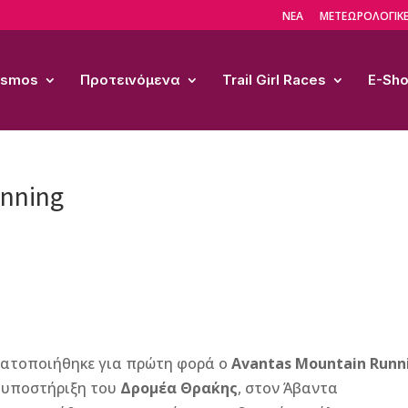
ΝΕΑ
ΜΕΤΕΩΡΟΛΟΓΙΚΕ
Cosmos
Προτεινόμενα
Trail Girl Races
E-Sh
unning
ματοποιήθηκε για πρώτη φορά ο
Avantas Mountain Runn
 υποστήριξη του
Δρομέα Θρα΄κης
, στον Άβαντα