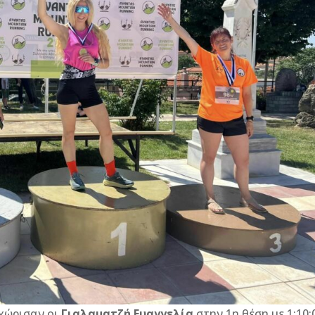
εχώρισαν οι
Γιαλαματζή Ευαγγελία
στην 1η θέση με 1:10: