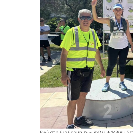
Ενώ στη διαδρομή των 9χλμ. +443υψ. ξ