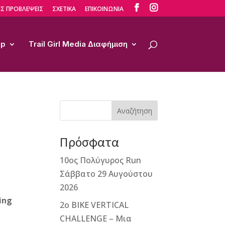


Σ ΠΡΟΒΛΕΨΕΙΣ
ΣΧΕΤΙΚΑ
ΕΠΙΚΟΙΝΩΝΙΑ
op
Trail Girl Media Διαφήμιση
Αναζήτηση
Πρόσφατα
10ος Πολύγυρος Run
Σάββατο 29 Αυγούστου
2026
ing
2ο ΒΙΚΕ VERTICAL
CHALLENGE – Μια