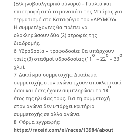
(Ελληνοβουλγαρικό σύνορο) – Γυαλιά και
επιστροφή από το μονοπάτι της Μπάρας για
τερματισμό στο Καταφύγιο του «ΔΡΥΜΟΥ».
Η συμμετέχοντες θα πρέπει να
ολοκληρώσουν δύο (2) στροφές της
διαδρομής.
Υδροδοσία – τροφοδοσία: θα υπάρχουν
ο
ο
ο
τρείς (3) σταθμοί υδροδοσίας (11
– 22
– 33
χλμ).
Δικαίωμα συμμετοχής: Δικαίωμα
συμμετοχής στον αγώνα έχουν αποκλειστικά
ο
όσοι και όσες έχουν συμπληρώσει το
18
έτος της ηλικίας τους. Για τη συμμετοχή
στον αγώνα δεν υπάρχει κριτήριο
συμμετοχής σε άλλο αγώνα.
Φόρμα εγγραφής:
https
://
raceid
.
com
/
el
/
races
/13984/
about