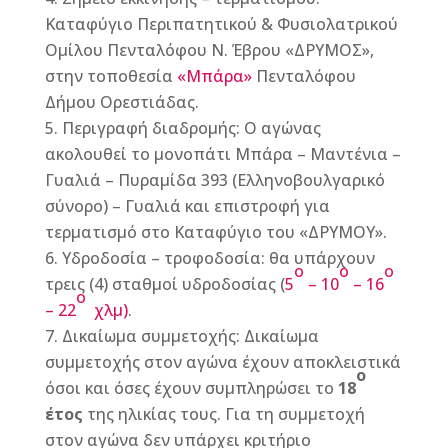
Καταφύγιο Περιπατητικού & Φυσιολατρικού
Ομίλου Πενταλόφου Ν. Έβρου «ΔΡΥΜΟΣ»,
στην τοποθεσία
«Μπάρα»
Πενταλόφου
Δήμου Ορεστιάδας.
Περιγραφή διαδρομής: Ο αγώνας
ακολουθεί το μονοπάτι Μπάρα – Μαντένια –
Γυαλιά – Πυραμίδα 393 (Ελληνοβουλγαρικό
σύνορο) – Γυαλιά και επιστροφή για
τερματισμό στο Καταφύγιο του «ΔΡΥΜΟΥ».
Υδροδοσία – τροφοδοσία: θα υπάρχουν
ο
ο
ο
τρεις (4) σταθμοί υδροδοσίας (
5
– 10
– 16
ο
– 22
χλμ)
.
Δικαίωμα συμμετοχής: Δικαίωμα
συμμετοχής στον αγώνα έχουν αποκλειστικά
ο
όσοι και όσες έχουν συμπληρώσει το
18
έτος
της ηλικίας τους. Για τη συμμετοχή
στον αγώνα δεν υπάρχει κριτήριο