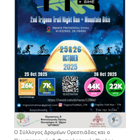
o
g
st
o
e
k
r
Ο Σύλλογος Δρομέων Ορεστιάδας και ο