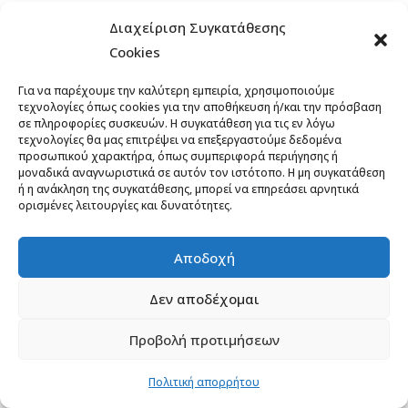
κάποιος επιθυμεί να συμμετάσχει με e-MTB,
Διαχείριση Συγκατάθεσης
θα είναι εκτός συναγωνισμού.
Cookies
Ημερομηνία και ώρα διεξαγωγής:
Κυριακή
26 Οκτωβρίου 2025 στις 10.00
Για να παρέχουμε την καλύτερη εμπειρία, χρησιμοποιούμε
Τόπος διεξαγωγής: Δασικό Σύμπλεγμα
τεχνολογίες όπως cookies για την αποθήκευση ή/και την πρόσβαση
σε πληροφορίες συσκευών. Η συγκατάθεση για τις εν λόγω
Τριγώνου Δήμου Ορεστιάδας
τεχνολογίες θα μας επιτρέψει να επεξεργαστούμε δεδομένα
Σημείο εκκίνησης – τερματισμού:
προσωπικού χαρακτήρα, όπως συμπεριφορά περιήγησης ή
μοναδικά αναγνωριστικά σε αυτόν τον ιστότοπο. Η μη συγκατάθεση
Καταφύγιο Περιπατητικού & Φυσιολατρικού
ή η ανάκληση της συγκατάθεσης, μπορεί να επηρεάσει αρνητικά
Ομίλου Πενταλόφου Ν. Έβρου «ΔΡΥΜΟΣ»,
ορισμένες λειτουργίες και δυνατότητες.
στην τοποθεσία
«Μπάρα»
Πενταλόφου
Δήμου Ορεστιάδας.
Αποδοχή
Περιγραφή διαδρομής: Ο αγώνας
ακολουθεί δασικό χωματόδρομο προς το
Δεν αποδέχομαι
Μηλιά – Πεντάλοφο – Γυαλιά – Πυραμίδα 393
Προβολή προτιμήσεων
(Ελληνοβουλγαρικό σύνορο) – Γυαλιά και
επιστροφή από το μονοπάτι της Μπάρας για
Πολιτική απορρήτου
τερματισμό στο Καταφύγιο του «ΔΡΥΜΟΥ