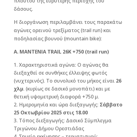
πλούτου της ευρύτερης περιοχής του
δάσους.
Η διοργάνωση περιλαμβάνει τους παρακάτω
αγώνες ορεινού τρεξίματος (trail run) και
ποδηλασίας βουνού (mountain bike):
Α
. MANTENIA TRAIL 26K +750 (trail run)
Χαρακτηριστικά αγώνα: Ο αγώνας θα
διεξαχθεί σε συνθήκες έλλειψης φωτός
(νυχτερινός). Το συνολικό του μήκος είναι
26
χλμ
. (κυρίως σε δασικό μονοπάτι) και με
θετική υψομετρική διαφορά +750 μ.
Ημερομηνία και ώρα διεξαγωγής:
Σάββατο
25 Οκτωβρίου 2025 στις 18.00
Τόπος διεξαγωγής: Δασικό Σύμπλεγμα
Τριγώνου Δήμου Ορεστιάδας
Σημείο εκκίνησης – τερματισμού: