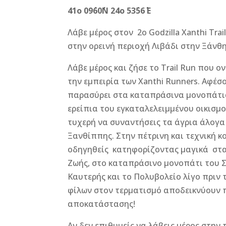
b
n
r
e
41ο 09΄60΄΄Ν 24ο 53΄56΄΄ Ε
o
g
st
Λάβε μέρος στον 2ο Godzilla Xanthi Trai
o
e
στην ορεινή περιοχή Λιβάδι στην Ξάνθ
k
r
Λάβε μέρος και ζήσε το Trail Run που ο
την εμπειρία των Xanthi Runners. Αφέσου
παρασύρει στα καταπράσινα μονοπάτια
ερείπια του εγκαταλελειμμένου οικισμο
τυχερή να συναντήσεις τα άγρια άλογ
Ξανθίππης. Στην πέτρινη και τεχνική κ
οδηγηθείς κατηφορίζοντας μαγικά στα
Ζωής, στο καταπράσινο μονοπάτι του 
Καυτερής και το Πολυβολείο λίγο πριν 
φίλων στον τερματισμό αποδεικνύουν πω
αποκατάστασης!
Αν δεν επιθυμείς να λάβεις μέρος στην