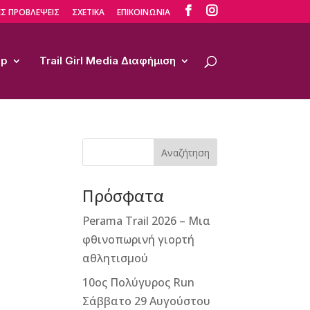


Σ ΠΡΟΒΛΕΨΕΙΣ
ΣΧΕΤΙΚΑ
ΕΠΙΚΟΙΝΩΝΙΑ
op
Trail Girl Media Διαφήμιση
Αναζήτηση
Πρόσφατα
Perama Trail 2026 – Μια
φθινοπωρινή γιορτή
αθλητισμού
10ος Πολύγυρος Run
Σάββατο 29 Αυγούστου