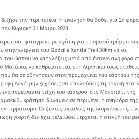
l & ζήσε την περιπέτεια. Η εκκίνηση θα δοθεί για 2η φορ
η την Κυριακή 21 Μαϊου 2023
νειρεύεσαι φτιαγμένο με αγάπη για το ορεινό τρέξιμο κα
 στην ενέργεια του Godzilla Xanthi Trail 30km να σε
 του ώσπου να καταλήξεις μετά από έντονη ανηφόρα σ
ύ Μακάριο, να καθρεφτιστείς στη Λίμνη και ίσως σταθείς
α που θα σε οδηγήσουν στον προμαχώνα του κάστρου τη
ορυφή Αυγό, μην ξεχάσεις να απολαύσεις τη μαγική θέα, 
 εναπομείναντα τείχη του κάστρου ,στο Μονοπάτι της
Σαμακώβ…κράτησε δυνάμεις σε περιμένει η ανηφόρα της
τον τερματισμό. Οι ζεστές αγκαλιές της διοργάνωσης, τω
ς η γιορτή δεν έχει τελειώσει…έρχεται η στιγμή του pa
 τεχνική και απαιτητική διαδρομή των 30χλμ. η διοργάνω