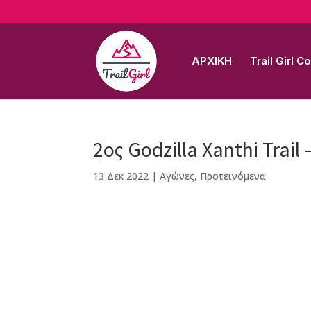
ΑΡΧΙΚΗ
Trail Girl 
2ος Godzilla Xanthi Trail
13 Δεκ 2022
|
Αγώνες
,
Προτεινόμενα
F
M
Vi
E
T
Pi
a
e
b
m
w
n
c
ss
e
ai
it
te
e
e
r
l
te
r