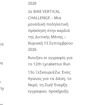
2026
2ο ΒΙΚΕ VERTICAL
ά
CHALLENGE – Μια
μοναδική ποδηλατική
πρόκληση στην καρδιά
ι
της Δυτικής Μάνης –
Κυριακή 13 Σεπτεμβρίου
τα
2026
ς
Άνοιξαν οι εγγραφές για
να
το 12th Lycabettus Run
13ο ΞεΣκουριάΖω: Ένας
Αγώνας για τα Δάση, το
ν
Νερό, τη Ζωή! Έναρξη
rty
εγγραφών, προκήρυξη
ση