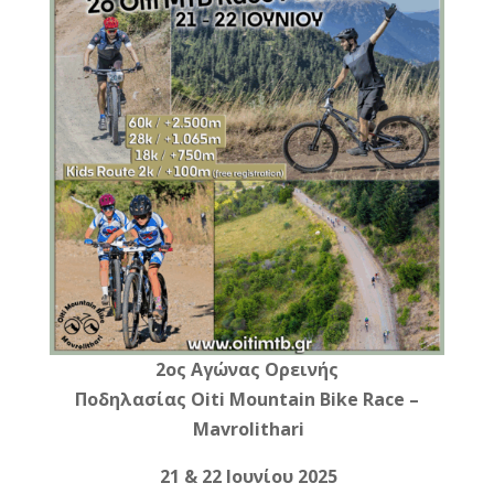
e
e
r
l
te
r
b
n
r
e
o
g
st
o
e
k
r
2ος Αγώνας Ορεινής
Ποδηλασίας Oiti Mountain Bike Race –
Mavrolithari
21 & 22
Ιουνίου
2025