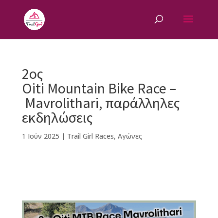
2ος
Oiti Mountain Bike Race –
Mavrolithari, παράλληλες
εκδηλώσεις
1 Ιούν 2025
|
Trail Girl Races
,
Αγώνες
F
M
Vi
E
T
Pi
a
e
b
m
w
n
c
ss
e
ai
it
te