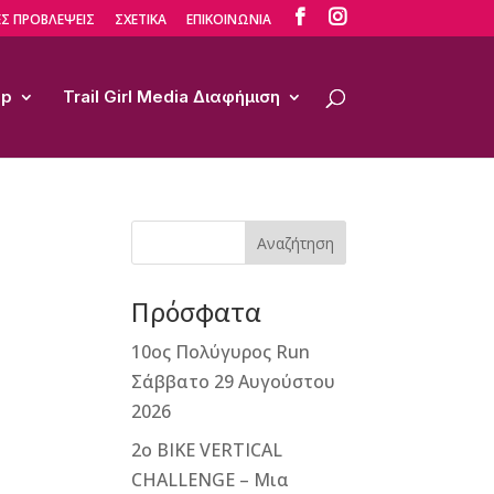


Σ ΠΡΟΒΛΕΨΕΙΣ
ΣΧΕΤΙΚΑ
ΕΠΙΚΟΙΝΩΝΙΑ
op
Trail Girl Media Διαφήμιση
Αναζήτηση
Πρόσφατα
10ος Πολύγυρος Run
Σάββατο 29 Αυγούστου
2026
2ο ΒΙΚΕ VERTICAL
CHALLENGE – Μια