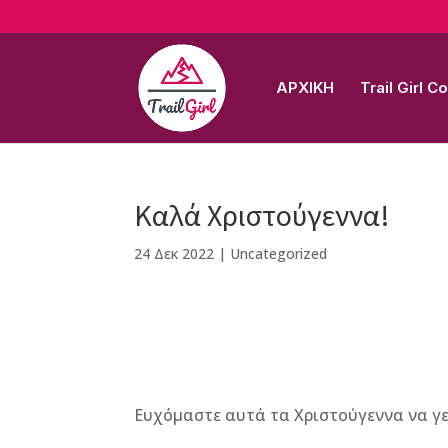
ΑΡΧΙΚΗ
Trail Girl 
Καλά Χριστούγεννα!
24 Δεκ 2022
|
Uncategorized
F
M
Vi
E
T
Pi
a
e
b
m
w
n
c
ss
e
ai
it
te
Ευχόμαστε αυτά τα Χριστoύγεννα να γε
e
e
r
l
te
r