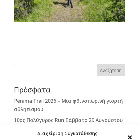
F
M
Vi
E
T
Pi
a
e
b
m
w
n
c
ss
e
ai
it
te
e
e
r
l
te
r
b
n
r
e
Αναζήτηση
o
g
st
Πρόσφατα
o
e
k
r
Perama Trail 2026 – Μια φθινοπωρινή γιορτή
αθλητισμού
10ος Πολύγυρος Run Σάββατο 29 Αυγούστου
2026
Διαχείριση Συγκατάθεσης