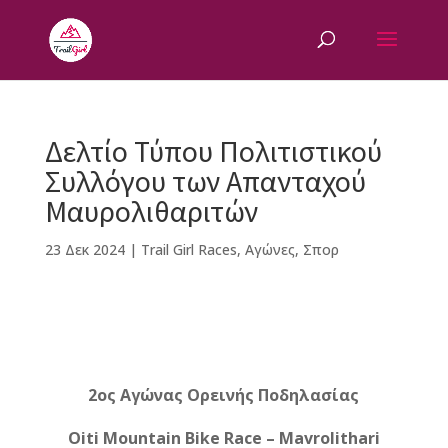
Δελτίο Τύπου Πολιτιστικού
Συλλόγου των Απανταχού
Μαυρολιθαριτών
23 Δεκ 2024
|
Trail Girl Races
,
Αγώνες
,
Σπορ
F
M
Vi
E
T
Pi
a
e
b
m
w
n
2ος Αγώνας Ορεινής Ποδηλασίας
c
ss
e
ai
it
te
e
e
r
l
te
r
Oiti Mountain Bike Race – Mavrolithari