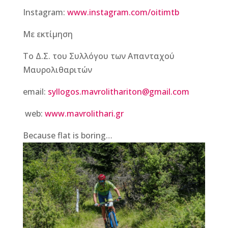
Instagram:
www.instagram.com/oitimtb
Με εκτίμηση
Το Δ.Σ. του Συλλόγου των Απανταχού
Μαυρολιθαριτών
email:
syllogos.mavrolithariton@gmail.com
web:
www.mavrolithari.gr
Because flat is boring…