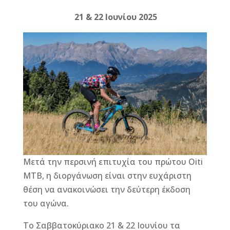
b
n
r
e
21 & 22
Ιουνίου
2025
o
g
st
o
e
k
r
Μετά την περσινή επιτυχία του πρώτου Oiti
MTB, η διοργάνωση είναι στην ευχάριστη
θέση να ανακοινώσει την δεύτερη έκδοση
του αγώνα.
Το Σαββατοκύριακο 21 & 22 Ιουνίου τα