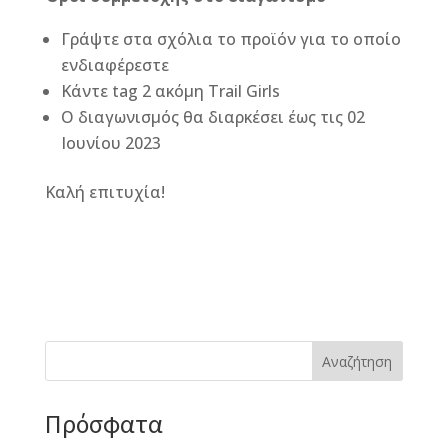
Γράψτε στα σχόλια το προϊόν για το οποίο
ενδιαφέρεστε
Κάντε tag 2 ακόμη Trail Girls
Ο διαγωνισμός θα διαρκέσει έως τις 02
Ιουνίου 2023
Καλή επιτυχία!
F
M
Vi
E
T
Pi
a
e
b
m
w
n
c
ss
e
ai
it
te
e
e
r
l
te
r
b
n
r
e
Αναζήτηση
o
g
st
Πρόσφατα
o
e