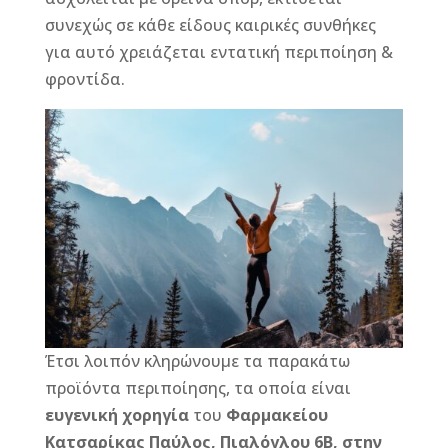
b
n
r
e
συνεχώς σε κάθε είδους καιρικές συνθήκες
o
g
st
για αυτό χρειάζεται εντατική περιποίηση &
o
e
φροντίδα.
k
r
Έτσι λοιπόν κληρώνουμε τα παρακάτω
προϊόντα περιποίησης, τα οποία είναι
ευγενική χορηγία
του
Φαρμακείου
Κατσαρίκας Παύλος, Πιαλόγλου 6Β, στην