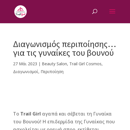
Διαγωνισμός περιποίησης…
για τις γυναίκες του βουνού
27 Μάι 2023
|
Beauty Salon
,
Trail Girl Cosmos
,
Διαγωνισμοί
,
Περιποίηση
F
M
Vi
E
T
Pi
a
e
b
m
w
n
Το
Trail Girl
αγαπά και σέβεται τη Γυναίκα
c
ss
e
ai
it
te
του Βουνού! Η επιδερμίδα της Γυναίκας που
e
e
r
l
te
r
ασχολείται με ορεινά σπορ, εκτίθεται