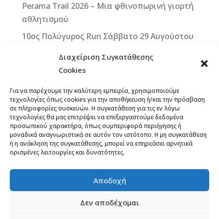
k
r
Perama Trail 2026 – Μια φθινοπωρινή γιορτή
αθλητισμού
10ος Πολύγυρος Run Σάββατο 29 Αυγούστου
2026
Διαχείριση Συγκατάθεσης
2ο ΒΙΚΕ VERTICAL CHALLENGE – Μια
Cookies
μοναδική ποδηλατική πρόκληση στην καρδιά
Για να παρέχουμε την καλύτερη εμπειρία, χρησιμοποιούμε
της Δυτικής Μάνης – Κυριακή 13
τεχνολογίες όπως cookies για την αποθήκευση ή/και την πρόσβαση
Σεπτεμβρίου 2026
σε πληροφορίες συσκευών. Η συγκατάθεση για τις εν λόγω
τεχνολογίες θα μας επιτρέψει να επεξεργαστούμε δεδομένα
Άνοιξαν οι εγγραφές για το 12th Lycabettus
προσωπικού χαρακτήρα, όπως συμπεριφορά περιήγησης ή
μοναδικά αναγνωριστικά σε αυτόν τον ιστότοπο. Η μη συγκατάθεση
Run
ή η ανάκληση της συγκατάθεσης, μπορεί να επηρεάσει αρνητικά
13ο ΞεΣκουριάΖω: Ένας Αγώνας για τα Δάση,
ορισμένες λειτουργίες και δυνατότητες.
το Νερό, τη Ζωή! Έναρξη εγγραφών,
προκήρυξη
Αποδοχή
Δεν αποδέχομαι