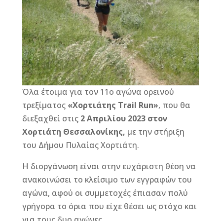
o
g
st
o
e
k
r
Όλα έτοιμα για τον 11ο αγώνα ορεινού
τρεξίματος
«Χορτιάτης Trail Run»
, που θα
διεξαχθεί στις
2 Απριλίου 2023 στον
Χορτιάτη Θεσσαλονίκης,
με την στήριξη
του Δήμου Πυλαίας Χορτιάτη.
Η διοργάνωση είναι στην ευχάριστη θέση να
ανακοινώσει το κλείσιμο των εγγραφών του
αγώνα, αφού οι συμμετοχές έπιασαν πολύ
γρήγορα το όρια που είχε θέσει ως στόχο και
για τους δυο αγώνες.