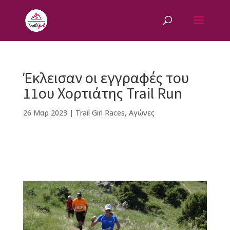
Έκλεισαν οι εγγραφές του
11ου Χορτιάτης Trail Run
26 Μαρ 2023
|
Trail Girl Races
,
Αγώνες
F
M
Vi
E
T
Pi
a
e
b
m
w
n
c
ss
e
ai
it
te
e
e
r
l
te
r
b
n
r
e