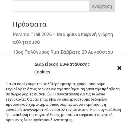
b
n
r
e
Αναζήτηση
o
g
st
Πρόσφατα
o
e
k
r
Perama Trail 2026 – Μια φθινοπωρινή γιορτή
αθλητισμού
10ος Πολύγυρος Run Σάββατο 29 Αυγούστου
2026
Διαχείριση Συγκατάθεσης
2ο ΒΙΚΕ VERTICAL CHALLENGE – Μια
Cookies
μοναδική ποδηλατική πρόκληση στην καρδιά
Για να παρέχουμε την καλύτερη εμπειρία, χρησιμοποιούμε
της Δυτικής Μάνης – Κυριακή 13
τεχνολογίες όπως cookies για την αποθήκευση ή/και την πρόσβαση
Σεπτεμβρίου 2026
σε πληροφορίες συσκευών. Η συγκατάθεση για τις εν λόγω
τεχνολογίες θα μας επιτρέψει να επεξεργαστούμε δεδομένα
Άνοιξαν οι εγγραφές για το 12th Lycabettus
προσωπικού χαρακτήρα, όπως συμπεριφορά περιήγησης ή
μοναδικά αναγνωριστικά σε αυτόν τον ιστότοπο. Η μη συγκατάθεση
Run
ή η ανάκληση της συγκατάθεσης, μπορεί να επηρεάσει αρνητικά
13ο ΞεΣκουριάΖω: Ένας Αγώνας για τα Δάση,
ορισμένες λειτουργίες και δυνατότητες.