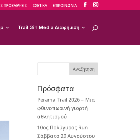


Σ ΠΡΟΒΛΕΨΕΙΣ
ΣΧΕΤΙΚΑ
ΕΠΙΚΟΙΝΩΝΙΑ
op
Trail Girl Media Διαφήμιση
Αναζήτηση
Πρόσφατα
Perama Trail 2026 – Μια
φθινοπωρινή γιορτή
αθλητισμού
10ος Πολύγυρος Run
Σάββατο 29 Αυγούστου