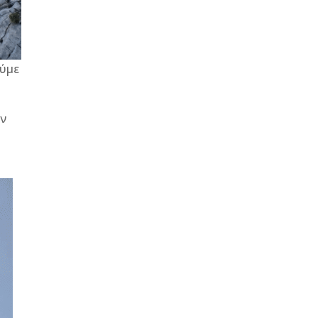
ούμε
υν