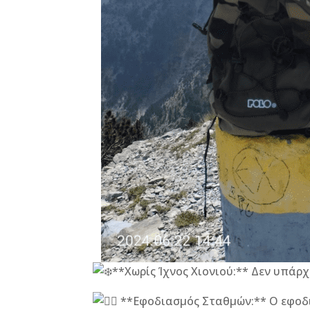
**Χωρίς Ίχνος Χιονιού:** Δεν υπάρχ
**Εφοδιασμός Σταθμών:** Ο εφοδι