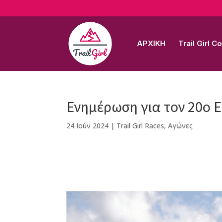
ΑΡΧΙΚΗ
Trail Girl 
Ενημέρωση για τον 20ο 
24 Ιούν 2024
|
Trail Girl Races
,
Αγώνες
F
M
Vi
E
T
Pi
a
e
b
m
w
n
c
ss
e
ai
it
te
e
e
r
l
te
r