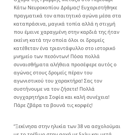
o
g
st
Κάτω Νευροκοπίου Δράμας! Ευχαριστήθηκε
o
e
πραγματικά τον απαιτητικό αγώνα μέσα στα
καταπράσινα, μαγικά τοπία αλλά η στιγμή
k
r
που έμεινε χαραγμένη στην καρδιά της ήταν
εκείνη κατά την οποία όλοι οι δρομείς
κατέθεταν ένα τριαντάφυλλο στο ιστορικό
μνημείο των πεσόντων! Πόσα πολλά
συναισθήματα αλήθεια προσέφερε αυτός ο
αγώνας στους δρομείς πέραν του
αγωνιστικού του χαρακτήρα! Σας τον
συστ΄΄ηνουμε να τον ζήσετε! Πολλά
συγχαρητήρια Σοφία και καλή συνέχεια!
Πάρε ζβάρα τα βουνά τις κορφές!
“Ξεκίνησα στην ηλικία των 38 να ασχολούμαι
με το τρέξιμο στην αρχή με 5χλμ και μετά