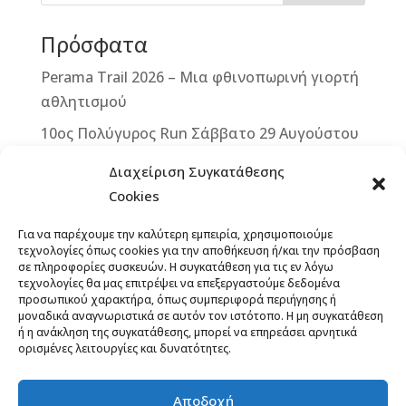
o
g
st
Πρόσφατα
o
e
k
r
Perama Trail 2026 – Μια φθινοπωρινή γιορτή
αθλητισμού
10ος Πολύγυρος Run Σάββατο 29 Αυγούστου
2026
Διαχείριση Συγκατάθεσης
2ο ΒΙΚΕ VERTICAL CHALLENGE – Μια
Cookies
μοναδική ποδηλατική πρόκληση στην καρδιά
Για να παρέχουμε την καλύτερη εμπειρία, χρησιμοποιούμε
της Δυτικής Μάνης – Κυριακή 13
τεχνολογίες όπως cookies για την αποθήκευση ή/και την πρόσβαση
Σεπτεμβρίου 2026
σε πληροφορίες συσκευών. Η συγκατάθεση για τις εν λόγω
τεχνολογίες θα μας επιτρέψει να επεξεργαστούμε δεδομένα
Άνοιξαν οι εγγραφές για το 12th Lycabettus
προσωπικού χαρακτήρα, όπως συμπεριφορά περιήγησης ή
μοναδικά αναγνωριστικά σε αυτόν τον ιστότοπο. Η μη συγκατάθεση
Run
ή η ανάκληση της συγκατάθεσης, μπορεί να επηρεάσει αρνητικά
ορισμένες λειτουργίες και δυνατότητες.
13ο ΞεΣκουριάΖω: Ένας Αγώνας για τα Δάση,
το Νερό, τη Ζωή! Έναρξη εγγραφών,
προκήρυξη
Αποδοχή