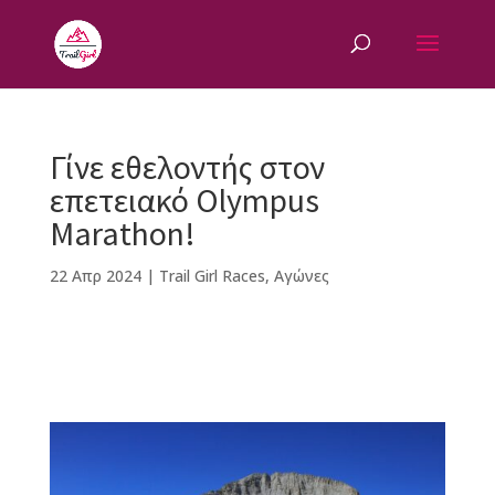
Γίνε εθελοντής στον
επετειακό Olympus
Marathon!
22 Απρ 2024
|
Trail Girl Races
,
Αγώνες
F
M
Vi
E
T
Pi
a
e
b
m
w
n
c
ss
e
ai
it
te
e
e
r
l
te
r