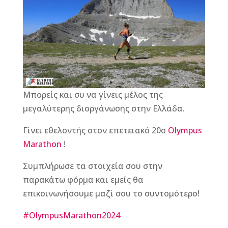
b
n
r
e
o
g
st
o
e
k
r
Μπορείς και συ να γίνεις μέλος της
μεγαλύτερης διοργάνωσης στην Ελλάδα.
Γίνει εθελοντής στον επετειακό 20ο
Olympus
Marathon
!
Συμπλήρωσε τα στοιχεία σου στην
παρακάτω φόρμα και εμείς θα
επικοινωνήσουμε μαζί σου το συντομότερο!
#OlympusMarathon2024