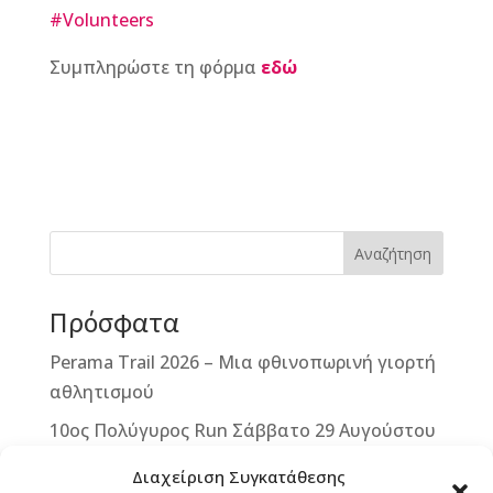
#Volunteers
Συμπληρώστε τη φόρμα
εδώ
F
M
Vi
E
T
Pi
a
e
b
m
w
n
c
ss
e
ai
it
te
e
e
r
l
te
r
b
n
r
e
Αναζήτηση
o
g
st
Πρόσφατα
o
e
k
r
Perama Trail 2026 – Μια φθινοπωρινή γιορτή
αθλητισμού
10ος Πολύγυρος Run Σάββατο 29 Αυγούστου
2026
Διαχείριση Συγκατάθεσης