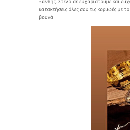
Ξάνθης. Στέλα σε ευχαριστούμε και ευχ
b
n
r
e
κατακτήσεις όλες σου τις κορυφές με τ
o
g
st
βουνά!
o
e
k
r