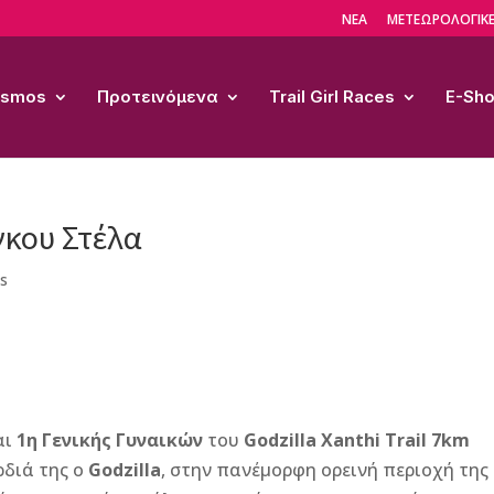
ΝΕΑ
ΜΕΤΕΩΡΟΛΟΓΙΚΕ
Cosmos
Προτεινόμενα
Trail Girl Races
E-Sh
έγκου Στέλα
es
αι
1η Γενικής Γυναικών
του
Godzilla Xanthi Trail 7km
ρδιά της ο
Godzilla
, στην πανέμορφη ορεινή περιοχή της