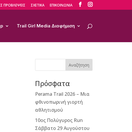


Σ ΠΡΟΒΛΕΨΕΙΣ
ΣΧΕΤΙΚΑ
ΕΠΙΚΟΙΝΩΝΙΑ
op
Trail Girl Media Διαφήμιση
Αναζήτηση
Πρόσφατα
Perama Trail 2026 – Μια
φθινοπωρινή γιορτή
αθλητισμού
10ος Πολύγυρος Run
Σάββατο 29 Αυγούστου