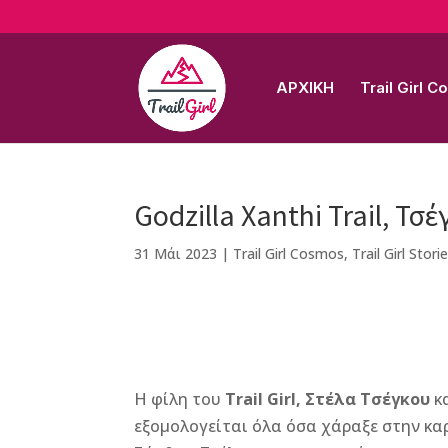
ΑΡΧΙΚΗ
Trail Girl 
Godzilla Xanthi Trail, Τσ
31 Μάι 2023
|
Trail Girl Cosmos
,
Trail Girl Stori
F
M
Vi
E
T
Pi
a
e
b
m
w
n
Η φίλη του
Trail Girl, Στέλα Τσέγκου
κ
c
ss
e
ai
it
te
εξομολογείται όλα όσα χάραξε στην κα
e
e
r
l
te
r