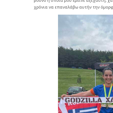
βουνό η οποία μου έμεινε αξέχαστη, χ
χρόνια να επαναλάβω αυτήν την όμορφ