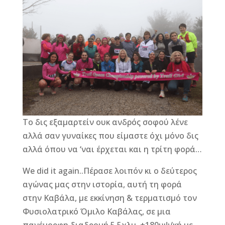
c
ss
e
ai
it
te
e
e
r
l
te
r
b
n
r
e
o
g
st
o
e
k
r
Το δις εξαμαρτείν ουκ ανδρός σοφού λένε
αλλά σαν γυναίκες που είμαστε όχι μόνο δις
αλλά όπου να ‘ναι έρχεται και η τρίτη φορά…
We did it again..Πέρασε λοιπόν κι ο δεύτερος
αγώνας μας στην ιστορία, αυτή τη φορά
στην Καβάλα, με εκκίνηση & τερματισμό τον
Φυσιολατρικό Όμιλο Καβάλας, σε μια