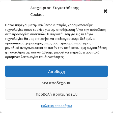
Διαχείριση Συγκατάθεσης
Cookies
Για να παρέχουμε την καλύτερη εμπειρία, χρησιμοποιούμε
τεχνολογίες όπως cookies για την αποθήκευση ή/και την πρόσβαση
σε πληροφορίες συσκευών. Η συγκατάθεση για τις εν λόγω
τεχνολογίες θα μας επιτρέψει να επεξεργαστούμε δεδομένα
προσωπικού χαρακτήρα, όπως συμπεριφορά περιήγησης ή
μοναδικά αναγνωριστικά σε αυτόν τον ιστότοπο. Η μη συγκατάθεση
ή η ανάκληση της συγκατάθεσης, μπορεί να επηρεάσει αρνητικά
ορισμένες λειτουργίες και δυνατότητες.
Αποδοχή
F
M
Vi
E
T
Pi
Δεν αποδέχομαι
a
e
b
m
w
n
Προβολή προτιμήσεων
c
ss
e
ai
it
te
Πολιτική απορρήτου
e
e
r
l
te
r