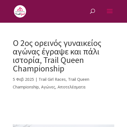
Ο 2ος ορεινός γυναικείος
αγώνας έγραψε και πάλι
ιστορία, Trail Queen
Championship
5 Φεβ 2025
|
Trail Girl Races
,
Trail Queen
Championship
,
Αγώνες
,
Αποτελέσματα
F
M
Vi
E
T
Pi
a
e
b
m
w
n