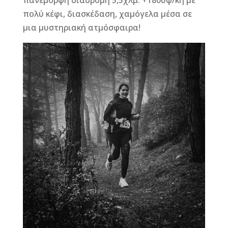
πανέμορφη διαδρομή 5,5χλμ. +180υψ/κή με
πολύ κέφι, διασκέδαση, χαμόγελα μέσα σε
μια μυστηριακή ατμόσφαιρα!