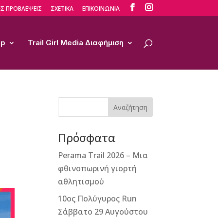


Σ ΠΡΟΒΛΕΨΕΙΣ
ΣΧΕΤΙΚΑ
ΕΠΙΚΟΙΝΩΝΙΑ
op
Trail Girl Media Διαφήμιση
Αναζήτηση
Πρόσφατα
Perama Trail 2026 – Μια
φθινοπωρινή γιορτή
αθλητισμού
10ος Πολύγυρος Run
Σάββατο 29 Αυγούστου