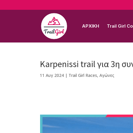
ΑΡΧΙΚΗ
Trail Girl 
Karpenissi trail για 3η σ
11 Αυγ 2024
|
Trail Girl Races
,
Αγώνες
F
M
Vi
E
T
Pi
a
e
b
m
w
n
c
ss
e
ai
it
te
e
e
r
l
te
r