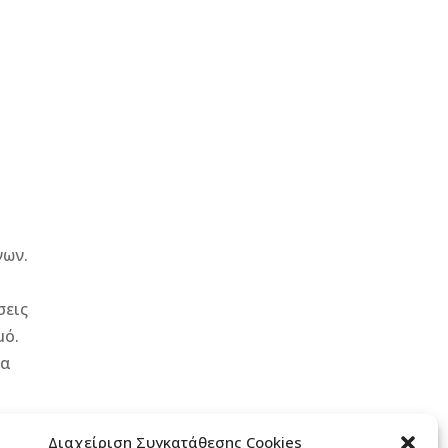
νων.
σεις
μό.
θα
Διαχείριση Συγκατάθεσης Cookies