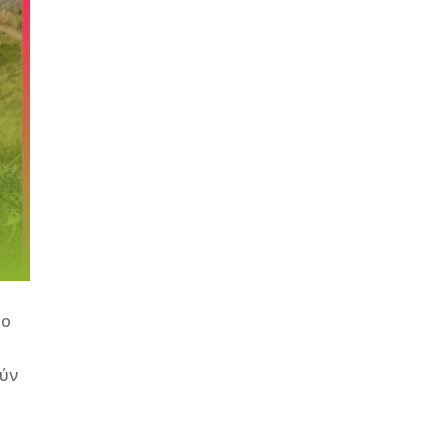
ύο
ούν