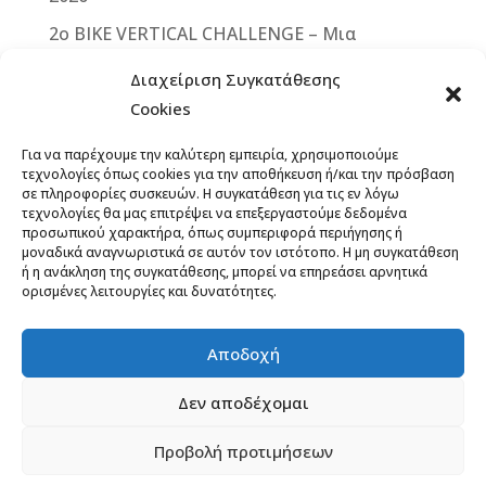
2ο ΒΙΚΕ VERTICAL CHALLENGE – Μια
μοναδική ποδηλατική πρόκληση στην καρδιά
Διαχείριση Συγκατάθεσης
της Δυτικής Μάνης – Κυριακή 13
Cookies
Σεπτεμβρίου 2026
Για να παρέχουμε την καλύτερη εμπειρία, χρησιμοποιούμε
Άνοιξαν οι εγγραφές για το 12th Lycabettus
τεχνολογίες όπως cookies για την αποθήκευση ή/και την πρόσβαση
Run
σε πληροφορίες συσκευών. Η συγκατάθεση για τις εν λόγω
τεχνολογίες θα μας επιτρέψει να επεξεργαστούμε δεδομένα
13ο ΞεΣκουριάΖω: Ένας Αγώνας για τα Δάση,
προσωπικού χαρακτήρα, όπως συμπεριφορά περιήγησης ή
μοναδικά αναγνωριστικά σε αυτόν τον ιστότοπο. Η μη συγκατάθεση
το Νερό, τη Ζωή! Έναρξη εγγραφών,
ή η ανάκληση της συγκατάθεσης, μπορεί να επηρεάσει αρνητικά
προκήρυξη
ορισμένες λειτουργίες και δυνατότητες.
Με μεγάλη επιτυχία το Haidou Trail Party
2026-αποτελέσματα
Αποδοχή
Δεν αποδέχομαι
Προβολή προτιμήσεων