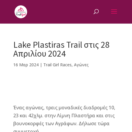
Lake Plastiras Trail στις 28
Απριλίου 2024
16 Μαρ 2024
|
Trail Girl Races
,
Αγώνες
F
M
Vi
E
T
Pi
a
e
b
m
w
n
Ένας αγώνας, τρεις μοναδικές διαδρομές 10,
c
ss
e
ai
it
te
23 και 42χλμ. στην Λίμνη Πλαστήρα και στις
e
e
r
l
te
r
βουνοκορφές των Αγράφων. Δήλωσε τώρα
b
n
r
e
συμμετοχή.