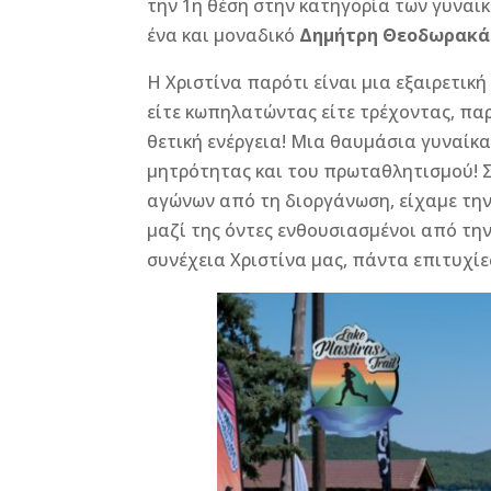
την 1η θέση στην κατηγορία των γυναικ
b
n
r
e
ένα και μοναδικό
Δημήτρη Θεοδωρακά
o
g
st
Η Χριστίνα παρότι είναι μια εξαιρετικ
o
e
είτε κωπηλατώντας είτε τρέχοντας, π
k
r
θετική ενέργεια! Μια θαυμάσια γυναίκα
μητρότητας και του πρωταθλητισμού!
αγώνων από τη διοργάνωση, είχαμε την
μαζί της όντες ενθουσιασμένοι από τη
συνέχεια Χριστίνα μας, πάντα επιτυχίε