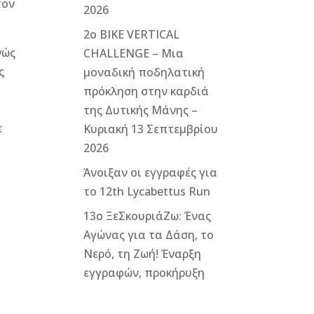
τον
2026
2ο ΒΙΚΕ VERTICAL
νώς
CHALLENGE – Μια
ς
μοναδική ποδηλατική
πρόκληση στην καρδιά
της Δυτικής Μάνης –
ε
Κυριακή 13 Σεπτεμβρίου
2026
Άνοιξαν οι εγγραφές για
το 12th Lycabettus Run
13ο ΞεΣκουριάΖω: Ένας
Αγώνας για τα Δάση, το
Νερό, τη Ζωή! Έναρξη
εγγραφών, προκήρυξη