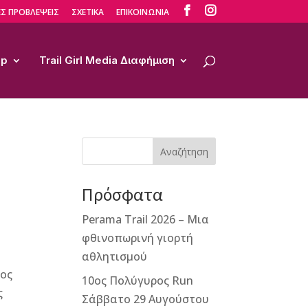


Σ ΠΡΟΒΛΕΨΕΙΣ
ΣΧΕΤΙΚΑ
ΕΠΙΚΟΙΝΩΝΙΑ
op
Trail Girl Media Διαφήμιση
Αναζήτηση
Πρόσφατα
Perama Trail 2026 – Μια
φθινοπωρινή γιορτή
αθλητισμού
ρος
10ος Πολύγυρος Run
ς
Σάββατο 29 Αυγούστου