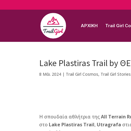
ΑΡΧΙΚΗ
Trail Girl 
Lake Plastiras Trail by Θ
8 Μάι 2024
|
Trail Girl Cosmos
,
Trail Girl Stories
F
M
Vi
E
T
Pi
a
e
b
m
w
n
Η σπουδαία αθλήτρια της
All Terrain 
c
ss
e
ai
it
te
στο
Lake Plastiras Trail
,
Utragrafa
στι
e
e
r
l
te
r