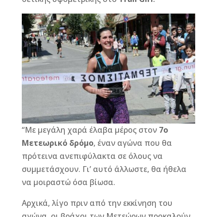
b
n
r
e
o
g
st
o
e
k
r
“Με μεγάλη χαρά έλαβα μέρος στον
7ο
Μετεωρικό δρόμο
, έναν αγώνα που θα
πρότεινα ανεπιφύλακτα σε όλους να
συμμετάσχουν. Γι’ αυτό άλλωστε, θα ήθελα
να μοιραστώ όσα βίωσα.
Αρχικά, λίγο πριν από την εκκίνηση του
αγώνα, οι βράχοι των Μετεώρων προκαλούν