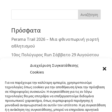
e
e
r
l
te
r
b
n
r
e
Αναζήτηση
o
g
st
Πρόσφατα
o
e
k
r
Perama Trail 2026 – Μια φθινοπωρινή γιορτή
αθλητισμού
10ος Πολύγυρος Run Σάββατο 29 Αυγούστου
2026
Διαχείριση Συγκατάθεσης
2ο ΒΙΚΕ VERTICAL CHALLENGE – Μια
Cookies
μοναδική ποδηλατική πρόκληση στην καρδιά
Για να παρέχουμε την καλύτερη εμπειρία, χρησιμοποιούμε
της Δυτικής Μάνης – Κυριακή 13
τεχνολογίες όπως cookies για την αποθήκευση ή/και την πρόσβαση
Σεπτεμβρίου 2026
σε πληροφορίες συσκευών. Η συγκατάθεση για τις εν λόγω
τεχνολογίες θα μας επιτρέψει να επεξεργαστούμε δεδομένα
Άνοιξαν οι εγγραφές για το 12th Lycabettus
προσωπικού χαρακτήρα, όπως συμπεριφορά περιήγησης ή
μοναδικά αναγνωριστικά σε αυτόν τον ιστότοπο. Η μη συγκατάθεση
Run
ή η ανάκληση της συγκατάθεσης, μπορεί να επηρεάσει αρνητικά