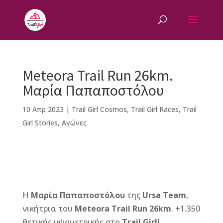
Meteora Trail Run 26km.
Μαρία Παπαποστόλου
10 Απρ 2023
|
Trail Girl Cosmos
,
Trail Girl Races
,
Trail
Girl Stories
,
Αγώνες
F
M
Vi
E
T
Pi
a
e
b
m
w
n
Η
Μαρία Παπαποστόλου
της
Ursa Team
,
c
ss
e
ai
it
te
νικήτρια του
Meteora Trail Run 26km
. +1.350
e
e
r
l
te
r
θετικής υψομετρικής στο
Trail Girl
!