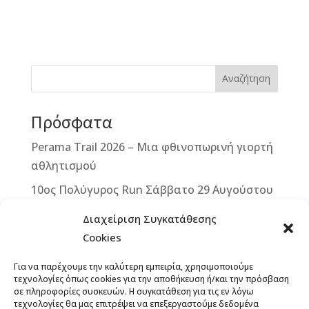
a
e
b
m
w
n
c
ss
e
ai
it
te
e
e
r
l
te
r
b
n
r
e
Αναζήτηση
o
g
st
Πρόσφατα
o
e
k
r
Perama Trail 2026 – Μια φθινοπωρινή γιορτή
αθλητισμού
10ος Πολύγυρος Run Σάββατο 29 Αυγούστου
2026
Διαχείριση Συγκατάθεσης
2ο ΒΙΚΕ VERTICAL CHALLENGE – Μια
Cookies
μοναδική ποδηλατική πρόκληση στην καρδιά
Για να παρέχουμε την καλύτερη εμπειρία, χρησιμοποιούμε
της Δυτικής Μάνης – Κυριακή 13
τεχνολογίες όπως cookies για την αποθήκευση ή/και την πρόσβαση
Σεπτεμβρίου 2026
σε πληροφορίες συσκευών. Η συγκατάθεση για τις εν λόγω
τεχνολογίες θα μας επιτρέψει να επεξεργαστούμε δεδομένα