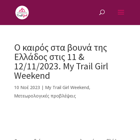
Ο καιρός στα βουνά της
Ελλάδος στις 11 &
12/11/2023. My Trail Girl
Weekend
10 Νοέ 2023
|
My Trail Girl Weekend
,
Μετεωρολογικές προβλέψεις
F
M
Vi
E
T
Pi
a
e
b
m
w
n