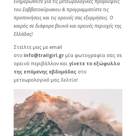
Ενημερωθείτε για τις μετεωρολογικές προβλέψεις
c
ss
e
ai
it
te
του Σαββατοκύριακου & προγραμματίστε τις
e
e
r
l
te
r
προπονήσεις και τις ορεινές σας εξορμήσεις.
Ο
b
n
r
e
καιρός σε διάφορα βουνά και ορεινές περιοχές της
o
g
st
Ελλάδα
ς!
o
e
Στείλτε μας με email
k
r
στο
info@trailgirl.gr
μία φωτογραφία σας σε
ορεινό περιβάλλον και
γίνετε το εξώφυλλο
της επόμενης εβδομάδας
στο
μετεωρολογικό μας δελτίο!