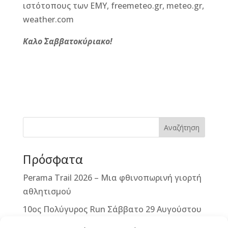
ιστότοπους των ΕΜΥ, freemeteo.gr, meteo.gr,
weather.com
Καλο΄ Σαββατοκύριακο!
F
M
Vi
E
T
Pi
a
e
b
m
w
n
c
ss
e
ai
it
te
e
e
r
l
te
r
b
n
r
e
Αναζήτηση
o
g
st
Πρόσφατα
o
e
k
r
Perama Trail 2026 – Μια φθινοπωρινή γιορτή
αθλητισμού
10ος Πολύγυρος Run Σάββατο 29 Αυγούστου
2026