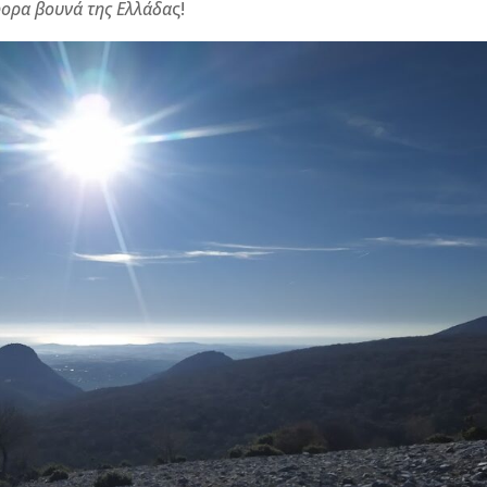
φορα βουνά της Ελλάδα
ς!