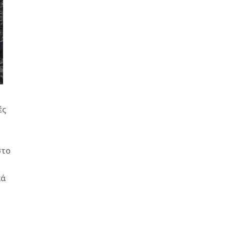
ές
στο
κά