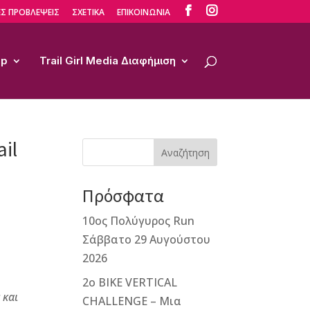


Σ ΠΡΟΒΛΕΨΕΙΣ
ΣΧΕΤΙΚΑ
ΕΠΙΚΟΙΝΩΝΙΑ
op
Trail Girl Media Διαφήμιση
il
Αναζήτηση
Πρόσφατα
10ος Πολύγυρος Run
Σάββατο 29 Αυγούστου
2026
2ο ΒΙΚΕ VERTICAL
 και
CHALLENGE – Μια