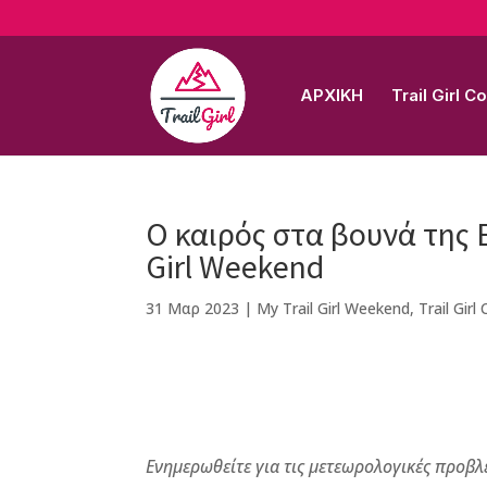
ΑΡΧΙΚΗ
Trail Girl 
Ο καιρός στα βουνά της Ε
Girl Weekend
31 Μαρ 2023
|
My Trail Girl Weekend
,
Trail Gir
F
M
Vi
E
T
Pi
a
e
b
m
w
n
Ενημερωθείτε για τις μετεωρολογικές προβ
c
ss
e
ai
it
te