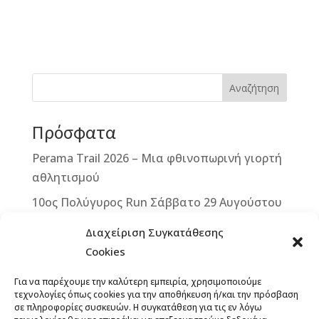
a
e
b
m
w
n
c
ss
e
ai
it
te
e
e
r
l
te
r
b
n
r
e
Αναζήτηση
o
g
st
Πρόσφατα
o
e
k
r
Perama Trail 2026 – Μια φθινοπωρινή γιορτή
αθλητισμού
10ος Πολύγυρος Run Σάββατο 29 Αυγούστου
2026
Διαχείριση Συγκατάθεσης
2ο ΒΙΚΕ VERTICAL CHALLENGE – Μια
Cookies
μοναδική ποδηλατική πρόκληση στην καρδιά
Για να παρέχουμε την καλύτερη εμπειρία, χρησιμοποιούμε
της Δυτικής Μάνης – Κυριακή 13
τεχνολογίες όπως cookies για την αποθήκευση ή/και την πρόσβαση
Σεπτεμβρίου 2026
σε πληροφορίες συσκευών. Η συγκατάθεση για τις εν λόγω