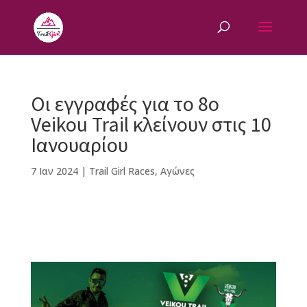
Οι εγγραφές για το 8ο
Veikou Trail κλείνουν στις 10
Ιανουαρίου
7 Ιαν 2024
|
Trail Girl Races
,
Αγώνες
F
M
Vi
E
T
Pi
a
e
b
m
w
n
c
ss
e
ai
it
te
e
e
r
l
te
r