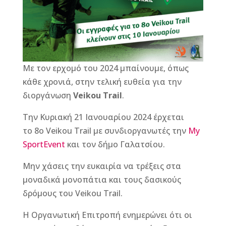
b
n
r
e
o
g
st
o
e
k
r
Με τον ερχομό του 2024 μπαίνουμε, όπως
κάθε χρονιά, στην τελική ευθεία για την
διοργάνωση
Veikou Trail
.
Την Κυριακή 21 Ιανουαρίου 2024 έρχεται
το 8ο Veikou Trail με συνδιοργανωτές την
My
SportEvent
και τον δήμο Γαλατσίου.
Μην χάσεις την ευκαιρία να τρέξεις στα
μοναδικά μονοπάτια και τους δασικούς
δρόμους του Veikou Trail.
Η Οργανωτική Επιτροπή ενημερώνει ότι οι