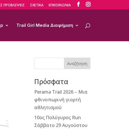


Σ ΠΡΟΒΛΕΨΕΙΣ
ΣΧΕΤΙΚΑ
ΕΠΙΚΟΙΝΩΝΙΑ
op
Trail Girl Media Διαφήμιση
Αναζήτηση
Πρόσφατα
Perama Trail 2026 – Μια
φθινοπωρινή γιορτή
αθλητισμού
10ος Πολύγυρος Run
Σάββατο 29 Αυγούστου