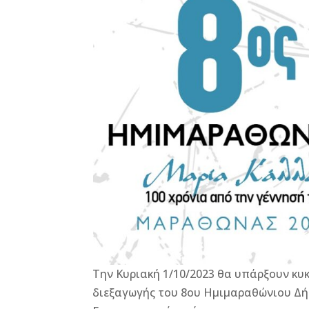
e
e
r
l
te
r
b
n
r
e
o
g
st
o
e
k
r
Την Κυριακή 1/10/2023 θα υπάρξουν κ
διεξαγωγής του 8ου Ημιμαραθώνιου Δήμο