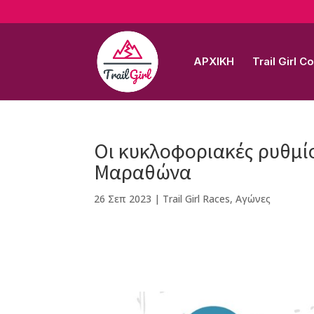
ΑΡΧΙΚΗ
Trail Girl 
Οι κυκλοφοριακές ρυθμίσ
Μαραθώνα
26 Σεπ 2023
|
Trail Girl Races
,
Αγώνες
F
M
Vi
E
T
Pi
a
e
b
m
w
n
c
ss
e
ai
it
te