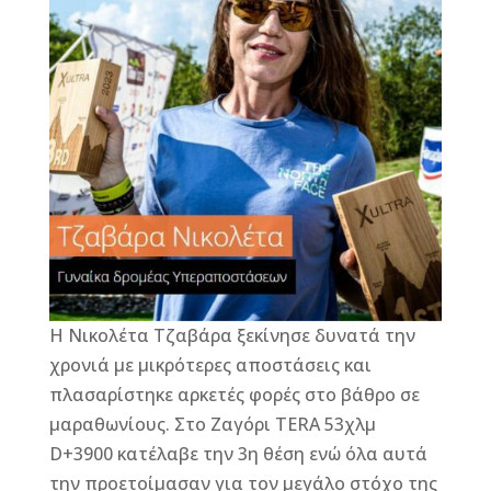
b
n
r
e
o
g
st
o
e
k
r
Η Νικολέτα Τζαβάρα ξεκίνησε δυνατά την
χρονιά με μικρότερες αποστάσεις και
πλασαρίστηκε αρκετές φορές στο βάθρο σε
μαραθωνίους. Στο Ζαγόρι TERA 53χλμ
D+3900 κατέλαβε την 3η θέση ενώ όλα αυτά
την προετοίμασαν για τον μεγάλο στόχο της