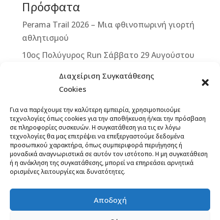
Πρόσφατα
o
e
k
r
Perama Trail 2026 – Μια φθινοπωρινή γιορτή
αθλητισμού
10ος Πολύγυρος Run Σάββατο 29 Αυγούστου
2026
Διαχείριση Συγκατάθεσης
2ο ΒΙΚΕ VERTICAL CHALLENGE – Μια
Cookies
μοναδική ποδηλατική πρόκληση στην καρδιά
Για να παρέχουμε την καλύτερη εμπειρία, χρησιμοποιούμε
της Δυτικής Μάνης – Κυριακή 13
τεχνολογίες όπως cookies για την αποθήκευση ή/και την πρόσβαση
Σεπτεμβρίου 2026
σε πληροφορίες συσκευών. Η συγκατάθεση για τις εν λόγω
τεχνολογίες θα μας επιτρέψει να επεξεργαστούμε δεδομένα
Άνοιξαν οι εγγραφές για το 12th Lycabettus
προσωπικού χαρακτήρα, όπως συμπεριφορά περιήγησης ή
μοναδικά αναγνωριστικά σε αυτόν τον ιστότοπο. Η μη συγκατάθεση
Run
ή η ανάκληση της συγκατάθεσης, μπορεί να επηρεάσει αρνητικά
ορισμένες λειτουργίες και δυνατότητες.
13ο ΞεΣκουριάΖω: Ένας Αγώνας για τα Δάση,
το Νερό, τη Ζωή! Έναρξη εγγραφών,
προκήρυξη
Αποδοχή