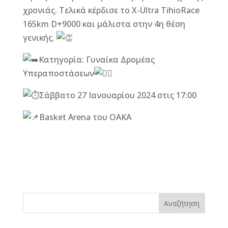
χρονιάς. Τελικά κέρδισε το X-Ultra TihioRace
165km D+9000 και μάλιστα στην 4η θέση
γενικής.
Κατηγορία: Γυναίκα Δρομέας
Υπεραποστάσεων
Σάββατο 27 Ιανουαρίου 2024 στις 17:00
Basket Arena του ΟΑΚΑ
F
M
Vi
E
T
Pi
a
e
b
m
w
n
c
ss
e
ai
it
te
e
e
r
l
te
r
b
n
r
e
Αναζήτηση
o
g
st