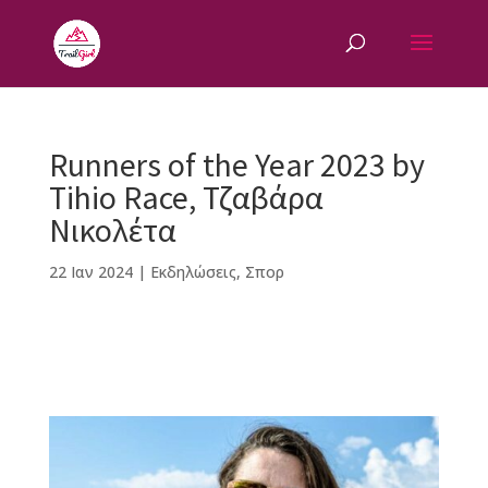
Runners of the Year 2023 by
Tihio Race, Τζαβάρα
Νικολέτα
22 Ιαν 2024
|
Εκδηλώσεις
,
Σπορ
F
M
Vi
E
T
Pi
a
e
b
m
w
n
c
ss
e
ai
it
te
e
e
r
l
te
r