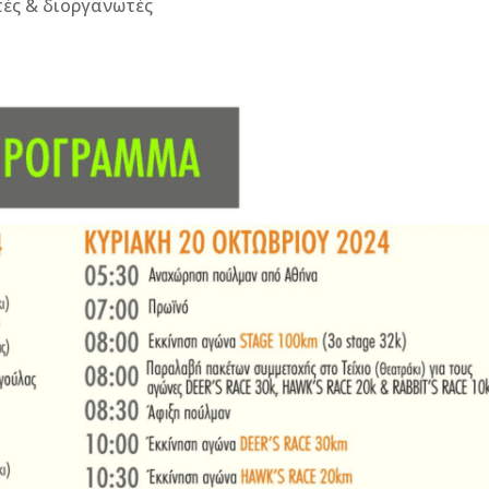
τές & διοργανωτές