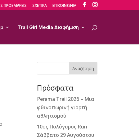


Σ ΠΡΟΒΛΕΨΕΙΣ
ΣΧΕΤΙΚΑ
ΕΠΙΚΟΙΝΩΝΙΑ
op
Trail Girl Media Διαφήμιση
Αναζήτηση
Πρόσφατα
Perama Trail 2026 – Μια
φθινοπωρινή γιορτή
αθλητισμού
io
10ος Πολύγυρος Run
Σάββατο 29 Αυγούστου