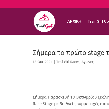
ΑΡΧΙΚΗ
Trail Girl 
Σήμερα το πρώτο stage τ
18 Οκτ 2024
|
Trail Girl Races
,
Αγώνες
F
M
Vi
E
T
Pi
a
e
b
m
w
n
Σήμερα Παρασκευή 18 Οκτωβρίου ξεκίνησε 
c
ss
e
ai
it
te
Race Stage με διεθνείς συμμετοχές σπο
e
e
r
l
te
r