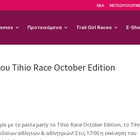
ΝΕΑ
ΜΕΤΕΩΡΟΛΟΓΙΚΕ
Cosmos
Προτεινόμενα
Trail Girl Races
E-Sh
ου Tihio Race October Edition
με το pasta party το Tihio Race October Edition, το Tih
υδαίων αθλητών & αθλητριών! Στις 17:00 η εκκίνηση του