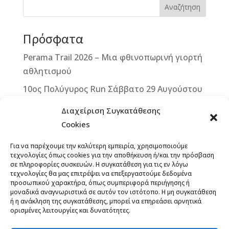
b
n
r
e
Αναζήτηση
o
g
st
Πρόσφατα
o
e
k
r
Perama Trail 2026 – Μια φθινοπωρινή γιορτή
αθλητισμού
10ος Πολύγυρος Run Σάββατο 29 Αυγούστου
2026
Διαχείριση Συγκατάθεσης
2ο ΒΙΚΕ VERTICAL CHALLENGE – Μια
Cookies
μοναδική ποδηλατική πρόκληση στην καρδιά
Για να παρέχουμε την καλύτερη εμπειρία, χρησιμοποιούμε
της Δυτικής Μάνης – Κυριακή 13
τεχνολογίες όπως cookies για την αποθήκευση ή/και την πρόσβαση
Σεπτεμβρίου 2026
σε πληροφορίες συσκευών. Η συγκατάθεση για τις εν λόγω
τεχνολογίες θα μας επιτρέψει να επεξεργαστούμε δεδομένα
Άνοιξαν οι εγγραφές για το 12th Lycabettus
προσωπικού χαρακτήρα, όπως συμπεριφορά περιήγησης ή
μοναδικά αναγνωριστικά σε αυτόν τον ιστότοπο. Η μη συγκατάθεση
Run
ή η ανάκληση της συγκατάθεσης, μπορεί να επηρεάσει αρνητικά
ορισμένες λειτουργίες και δυνατότητες.
13ο ΞεΣκουριάΖω: Ένας Αγώνας για τα Δάση,
το Νερό, τη Ζωή! Έναρξη εγγραφών,