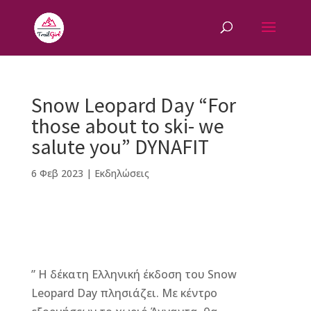
Snow Leopard Day “For
those about to ski- we
salute you” DYNAFIT
6 Φεβ 2023
|
Εκδηλώσεις
F
M
Vi
E
T
Pi
a
e
b
m
w
n
” Η δέκατη Ελληνική έκδοση του Snow
c
ss
e
ai
it
te
Leopard Day πλησιάζει. Με κέντρο
e
e
r
l
te
r