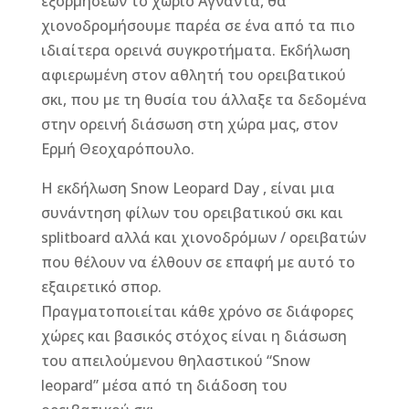
εξορμήσεων το χωριό Άγναντα, θα
b
n
r
e
χιονοδρομήσουμε παρέα σε ένα από τα πιο
o
g
st
ιδιαίτερα ορεινά συγκροτήματα. Εκδήλωση
o
e
αφιερωμένη στον αθλητή του ορειβατικού
σκι, που με τη θυσία του άλλαξε τα δεδομένα
k
r
στην ορεινή διάσωση στη χώρα μας, στον
Ερμή Θεοχαρόπουλο.
Η εκδήλωση Snow Leopard Day , είναι μια
συνάντηση φίλων του ορειβατικού σκι και
splitboard αλλά και χιονοδρόμων / ορειβατών
που θέλουν να έλθουν σε επαφή με αυτό το
εξαιρετικό σπορ.
Πραγματοποιείται κάθε χρόνο σε διάφορες
χώρες και βασικός στόχος είναι η διάσωση
του απειλούμενου θηλαστικού “Snow
leopard” μέσα από τη διάδοση του