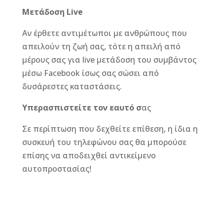
Μετάδοση Live
Αν έρθετε αντιμέτωποι με ανθρώπους που
απειλούν τη ζωή σας, τότε η απειλή από
μέρους σας για live μετάδοση του συμβάντος
μέσω Facebook ίσως σας σώσει από
δυσάρεστες καταστάσεις.
Υπερασπιστείτε τον εαυτό σ
ας
Σε περίπτωση που δεχθείτε επίθεση, η ίδια η
συσκευή του τηλεφώνου σας θα μπορούσε
επίσης να αποδειχθεί αντικείμενο
αυτοπροστασίας!
F
M
Vi
E
T
Pi
a
e
b
m
w
n