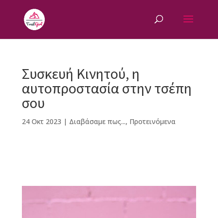
Συσκευή Κινητού, η
αυτοπροστασία στην τσέπη
σου
24 Οκτ 2023
|
Διαβάσαμε πως...
,
Προτεινόμενα
F
M
Vi
E
T
Pi
a
e
b
m
w
n
c
ss
e
ai
it
te
e
e
r
l
te
r