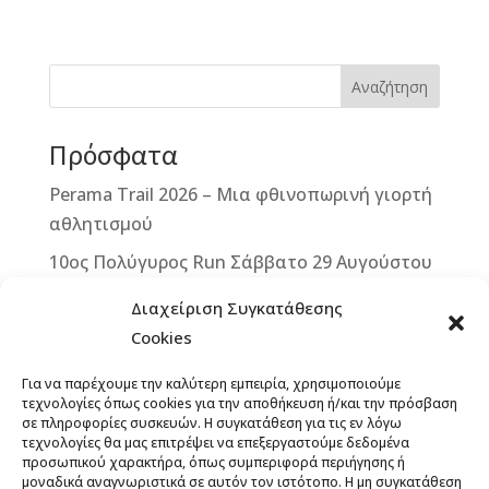
c
ss
e
ai
it
te
e
e
r
l
te
r
b
n
r
e
Αναζήτηση
o
g
st
Πρόσφατα
o
e
k
r
Perama Trail 2026 – Μια φθινοπωρινή γιορτή
αθλητισμού
10ος Πολύγυρος Run Σάββατο 29 Αυγούστου
2026
Διαχείριση Συγκατάθεσης
2ο ΒΙΚΕ VERTICAL CHALLENGE – Μια
Cookies
μοναδική ποδηλατική πρόκληση στην καρδιά
Για να παρέχουμε την καλύτερη εμπειρία, χρησιμοποιούμε
της Δυτικής Μάνης – Κυριακή 13
τεχνολογίες όπως cookies για την αποθήκευση ή/και την πρόσβαση
Σεπτεμβρίου 2026
σε πληροφορίες συσκευών. Η συγκατάθεση για τις εν λόγω
τεχνολογίες θα μας επιτρέψει να επεξεργαστούμε δεδομένα
Άνοιξαν οι εγγραφές για το 12th Lycabettus
προσωπικού χαρακτήρα, όπως συμπεριφορά περιήγησης ή
μοναδικά αναγνωριστικά σε αυτόν τον ιστότοπο. Η μη συγκατάθεση
Run