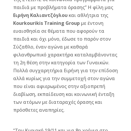
o
g
st
παιδιά με προβλήματα όρασης” Η φίλη μας
o
e
Ειρήνη Καλιαντζόγλου
και αθλήτρια της
Kourkourikis Training Group
με έντονη
k
r
ευαισθησία σε θέματα που αφορούν τα
παιδιά και όχι μόνο, έδωσε το παρόν στον
Σύζαθλο, έναν αγώνα με καθαρά
φιλανθρωπικό χαρακτήρα καταλαμβάνοντας
τη 2η θέση στην κατηγορία των Γυναικών.
Πολλά συγχαρητήρια Ειρήνη για την επίδοση
αλλά κυρίως για την συμμετοχή στον αγώνα
που είναι αφιερωμένος στην αξιοπρεπή
διαβίωση, εκπαίδευση και κοινωνική ένταξη
των ατόμων με διαταραχές όρασης και
πρόσθετες αναπηρίες.
“Την Κυριακή 19/11 και για 8η χρόνια στο