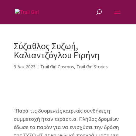
Σύζαθλος Συζωή,
Καλιαντζόγλου Ειρήνη
3 Δεκ 2023
|
Trail Girl Cosmos
,
Trail Girl Stories
F
M
Vi
E
T
Pi
a
e
b
m
w
n
“Παρά τις δυσμενείς καιρικές συνθήκες η
c
ss
e
ai
it
te
συμμετοχή ήταν τεράστια. Πλήθος δρομέων
e
e
r
l
te
r
έδωσε το παρόν για να ενισχύσει την δράση
b
n
r
e
της ΣΥΖΩΗΣ σε κοινωνικά προγράμματα για