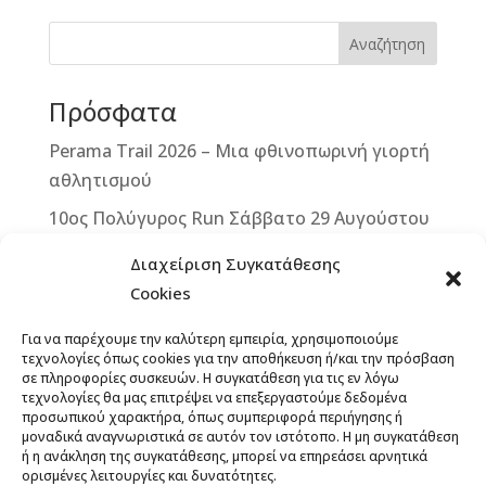
e
e
r
l
te
r
b
n
r
e
Αναζήτηση
o
g
st
Πρόσφατα
o
e
k
r
Perama Trail 2026 – Μια φθινοπωρινή γιορτή
αθλητισμού
10ος Πολύγυρος Run Σάββατο 29 Αυγούστου
2026
Διαχείριση Συγκατάθεσης
2ο ΒΙΚΕ VERTICAL CHALLENGE – Μια
Cookies
μοναδική ποδηλατική πρόκληση στην καρδιά
Για να παρέχουμε την καλύτερη εμπειρία, χρησιμοποιούμε
της Δυτικής Μάνης – Κυριακή 13
τεχνολογίες όπως cookies για την αποθήκευση ή/και την πρόσβαση
Σεπτεμβρίου 2026
σε πληροφορίες συσκευών. Η συγκατάθεση για τις εν λόγω
τεχνολογίες θα μας επιτρέψει να επεξεργαστούμε δεδομένα
Άνοιξαν οι εγγραφές για το 12th Lycabettus
προσωπικού χαρακτήρα, όπως συμπεριφορά περιήγησης ή
μοναδικά αναγνωριστικά σε αυτόν τον ιστότοπο. Η μη συγκατάθεση
Run
ή η ανάκληση της συγκατάθεσης, μπορεί να επηρεάσει αρνητικά
ορισμένες λειτουργίες και δυνατότητες.
13ο ΞεΣκουριάΖω: Ένας Αγώνας για τα Δάση,