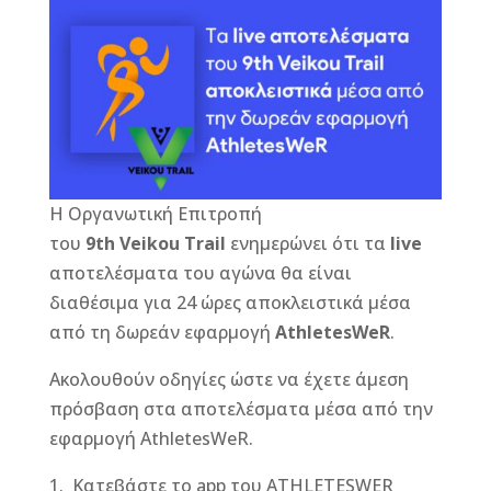
c
ss
e
ai
it
te
e
e
r
l
te
r
b
n
r
e
o
g
st
o
e
k
r
Η Οργανωτική Επιτροπή
του
9
th
Veikou Trail
ενημερώνει ότι τα
live
αποτελέσματα του αγώνα θα είναι
διαθέσιμα για 24 ώρες αποκλειστικά μέσα
από τη δωρεάν εφαρμογή
AthletesWeR
.
Ακολουθούν οδηγίες ώστε να έχετε άμεση
πρόσβαση στα αποτελέσματα μέσα από την
εφαρμογή AthletesWeR.
Κατεβάστε το app του ATHLETESWER