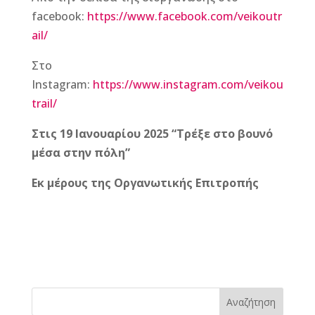
facebook:
https://www.facebook.com/veikoutr
ail/
Στο
Instagram:
https://www.instagram.com/veikou
trail/
Στις 19 Ιανουαρίου 2025 “Τρέξε στο βουνό
μέσα στην πόλη”
Εκ μέρους της Οργανωτικής Επιτροπής
F
M
Vi
E
T
Pi
a
e
b
m
w
n
c
ss
e
ai
it
te
e
e
r
l
te
r
b
n
r
e
Αναζήτηση