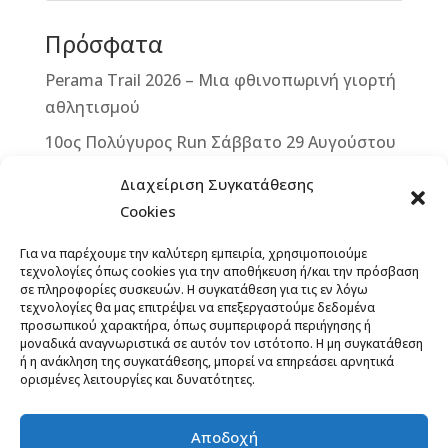
o
g
st
Πρόσφατα
o
e
k
r
Perama Trail 2026 – Μια φθινοπωρινή γιορτή
αθλητισμού
10ος Πολύγυρος Run Σάββατο 29 Αυγούστου
2026
Διαχείριση Συγκατάθεσης
2ο ΒΙΚΕ VERTICAL CHALLENGE – Μια
Cookies
μοναδική ποδηλατική πρόκληση στην καρδιά
Για να παρέχουμε την καλύτερη εμπειρία, χρησιμοποιούμε
της Δυτικής Μάνης – Κυριακή 13
τεχνολογίες όπως cookies για την αποθήκευση ή/και την πρόσβαση
Σεπτεμβρίου 2026
σε πληροφορίες συσκευών. Η συγκατάθεση για τις εν λόγω
τεχνολογίες θα μας επιτρέψει να επεξεργαστούμε δεδομένα
Άνοιξαν οι εγγραφές για το 12th Lycabettus
προσωπικού χαρακτήρα, όπως συμπεριφορά περιήγησης ή
μοναδικά αναγνωριστικά σε αυτόν τον ιστότοπο. Η μη συγκατάθεση
Run
ή η ανάκληση της συγκατάθεσης, μπορεί να επηρεάσει αρνητικά
ορισμένες λειτουργίες και δυνατότητες.
13ο ΞεΣκουριάΖω: Ένας Αγώνας για τα Δάση,
το Νερό, τη Ζωή! Έναρξη εγγραφών,
προκήρυξη
Αποδοχή