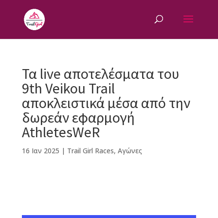
Τα live αποτελέσματα του
9th Veikou Trail
αποκλειστικά μέσα από την
δωρεάν εφαρμογή
AthletesWeR
16 Ιαν 2025
|
Trail Girl Races
,
Αγώνες
F
M
Vi
E
T
Pi
a
e
b
m
w
n