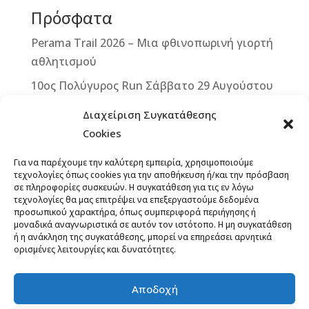
Πρόσφατα
o
e
k
r
Perama Trail 2026 – Μια φθινοπωρινή γιορτή
αθλητισμού
10ος Πολύγυρος Run Σάββατο 29 Αυγούστου
2026
Διαχείριση Συγκατάθεσης
2ο ΒΙΚΕ VERTICAL CHALLENGE – Μια
Cookies
μοναδική ποδηλατική πρόκληση στην καρδιά
Για να παρέχουμε την καλύτερη εμπειρία, χρησιμοποιούμε
της Δυτικής Μάνης – Κυριακή 13
τεχνολογίες όπως cookies για την αποθήκευση ή/και την πρόσβαση
Σεπτεμβρίου 2026
σε πληροφορίες συσκευών. Η συγκατάθεση για τις εν λόγω
τεχνολογίες θα μας επιτρέψει να επεξεργαστούμε δεδομένα
Άνοιξαν οι εγγραφές για το 12th Lycabettus
προσωπικού χαρακτήρα, όπως συμπεριφορά περιήγησης ή
μοναδικά αναγνωριστικά σε αυτόν τον ιστότοπο. Η μη συγκατάθεση
Run
ή η ανάκληση της συγκατάθεσης, μπορεί να επηρεάσει αρνητικά
13ο ΞεΣκουριάΖω: Ένας Αγώνας για τα Δάση,
ορισμένες λειτουργίες και δυνατότητες.
το Νερό, τη Ζωή! Έναρξη εγγραφών,
προκήρυξη
Αποδοχή