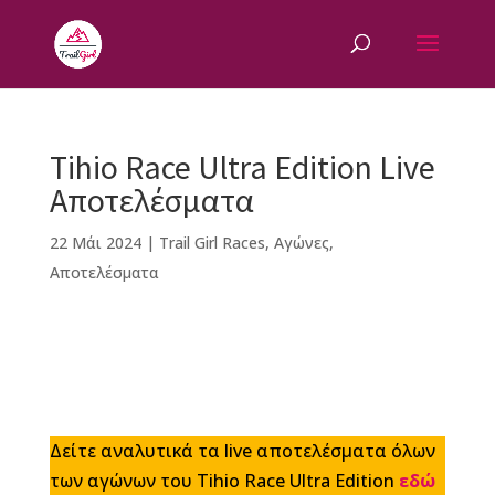
Tihio Race Ultra Edition Live
Αποτελέσματα
22 Μάι 2024
|
Trail Girl Races
,
Αγώνες
,
Αποτελέσματα
F
M
Vi
E
T
Pi
a
e
b
m
w
n
c
ss
e
ai
it
te
Δείτε αναλυτικά τα live αποτελέσματα όλων
e
e
r
l
te
r
των αγώνων του Tihio Race Ultra Edition
εδώ