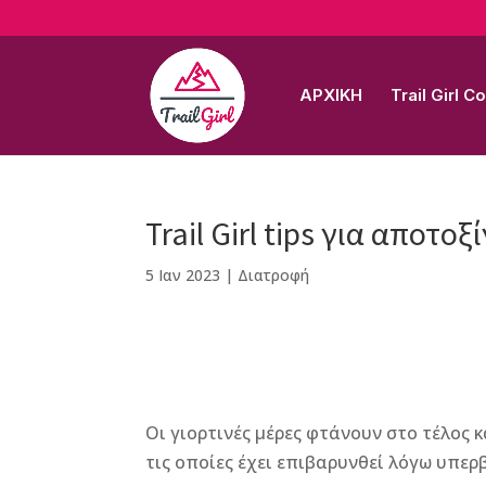
ΑΡΧΙΚΗ
Trail Girl 
Trail Girl tips για αποτο
5 Ιαν 2023
|
Διατροφή
F
M
Vi
E
T
Pi
a
e
b
m
w
n
Οι γιορτινές μέρες φτάνουν στο τέλος κ
c
ss
e
ai
it
te
τις οποίες έχει επιβαρυνθεί λόγω υπε
e
e
r
l
te
r