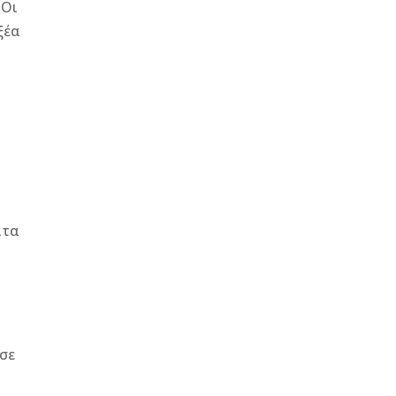
 Οι
ξέα
ατα
 σε