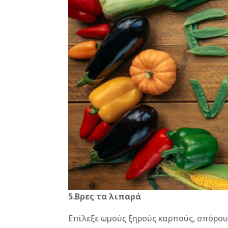
5.Βρες τα λιπαρά
Επίλεξε ωμούς ξηρούς καρπούς, σπόρους