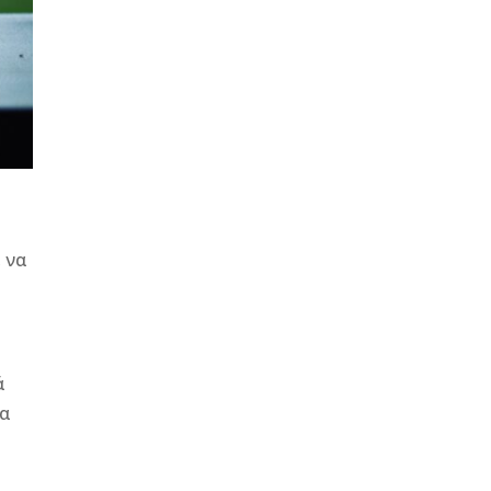
, να
ά
τα