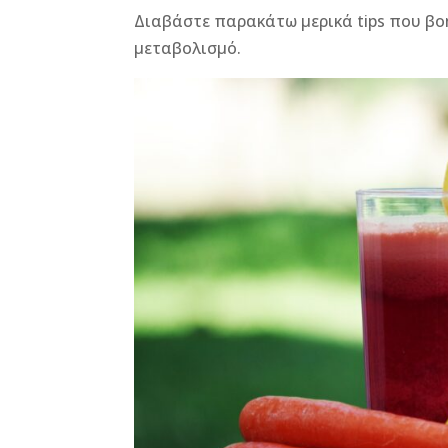
b
n
r
e
Διαβάστε παρακάτω μερικά tips που βο
μεταβολισμό.
o
g
st
o
e
k
r