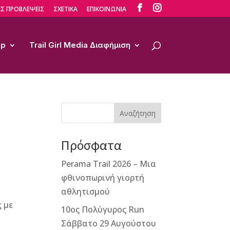


Σ ΠΡΟΒΛΕΨΕΙΣ
ΣΧΕΤΙΚΑ
ΕΠΙΚΟΙΝΩΝΙΑ
op
Trail Girl Media Διαφήμιση
Αναζήτηση
Πρόσφατα
Perama Trail 2026 – Μια
φθινοπωρινή γιορτή
αθλητισμού
ς με
10ος Πολύγυρος Run
Σάββατο 29 Αυγούστου