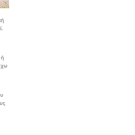
κή
ί.
 ή
έχω
ου
ους