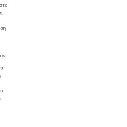
 στο
μα
υση
ον.
να
η
ου
ω