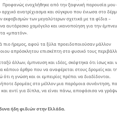
υ. Προφανώς ενοχλήθηκε από την ξαφνική παρουσία μου
ο αρχικό ανατρίχιασμα και σύγκρυο που ένιωσα στο δέρ
ν εκφοβισμών των μεγαλύτερων σχετικά με τα φίδια –
 ένα αυτάρεσκο χαμόγελο και ικανοποίηση για την έμπνε
 τα «μπατόν».
ά πιο ήρεμος, αφού τα ξύλα προειδοποιούσαν μάλλον
ποιου απρόσκλητου επισκέπτη στο φυσικό τους περιβάλλ
μεταξύ άλλων, έμπνευση και ιδέες, σκέφτηκα ότι ίσως και 
α κάποιο άρθρο που να αναφέρεται στους δρομείς και τ
 ότι η γνώση και οι εμπειρίες πρέπει να διαδίδονται.
δήποτε δρομέας στο μέλλον μια παρόμοια συνάντηση, π
ου και αντί για δίπλα, να είναι πάνω, αποφάσισα να γράψ
δυνα ήδη φιδιών στην Ελλάδα.