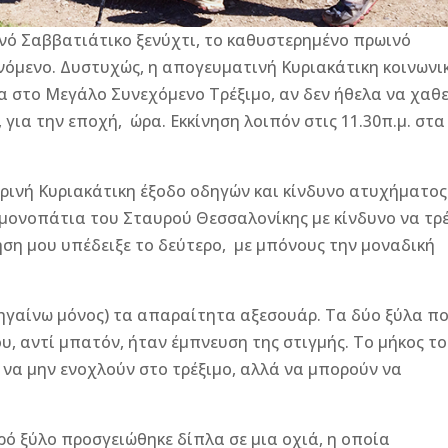
νό Σαββατιάτικο ξενύχτι, το καθυστερημένο πρωινό
νόμενο. Δυστυχώς, η απογευματινή Κυριακάτικη κοινωνι
 στο Μεγάλο Συνεχόμενο Τρέξιμο, αν δεν ήθελα να χαθε
 για την εποχή, ώρα. Εκκίνηση λοιπόν στις 11.30π.μ. στα
ιρινή Κυριακάτικη έξοδο οδηγών και κίνδυνο ατυχήματος
μονοπάτια του Σταυρού Θεσσαλονίκης με κίνδυνο να τρ
ηση μου υπέδειξε το δεύτερο,
με μπόνους την μοναδική
πηγαίνω μόνος) τα απαραίτητα αξεσουάρ. Τα δύο ξύλα π
, αντί μπατόν, ήταν έμπνευση της στιγμής. Το μήκος τ
 να μην ενοχλούν στο τρέξιμο, αλλά να μπορούν να
ρό ξύλο προσγειώθηκε δίπλα σε μια οχιά, η οποία