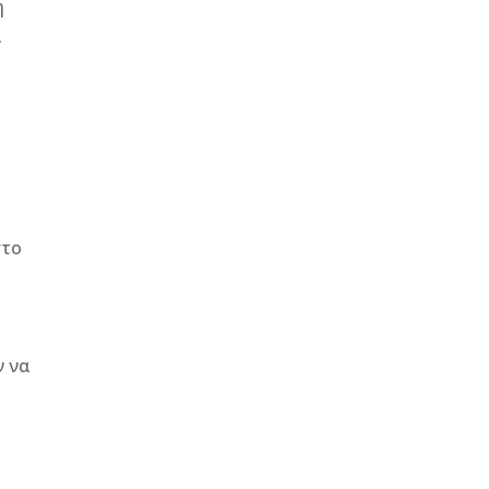
η
ί
στο
ν να