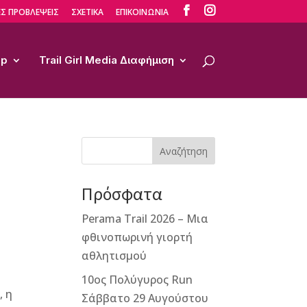


Σ ΠΡΟΒΛΕΨΕΙΣ
ΣΧΕΤΙΚΑ
ΕΠΙΚΟΙΝΩΝΙΑ
op
Trail Girl Media Διαφήμιση
Αναζήτηση
Πρόσφατα
Perama Trail 2026 – Μια
φθινοπωρινή γιορτή
αθλητισμού
10ος Πολύγυρος Run
, η
Σάββατο 29 Αυγούστου