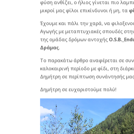
φύση ανθίζει, ο ήλιος γίνεται πιο λαμπ
e
e
r
l
te
r
μικροί μας φίλοι επικίνδυνοι ή μη, τα
φ
b
n
r
e
Έχουμε και πάλι την χαρά, να φιλοξεν
o
g
st
Αγωγής με μεταπτυχιακές σπουδές στην
o
e
της ομάδας δρόμων αντοχής
O.S.B._En
k
r
Δράμας
.
Το παρακάτω άρθρο αναφέρεται σε συν
καλοκαιρινή περίοδο με φίδι, στη διάρ
Δημήτρη σε περίπτωση συνάντησής μας
Δημήτρη σε ευχαριστούμε πολύ!