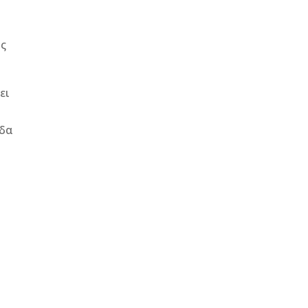
ίς
ει
ίδα