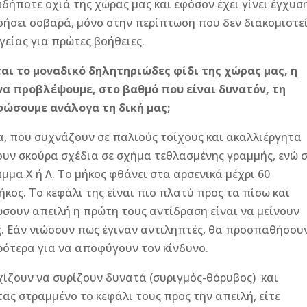
ήποτε οχιά της χώρας μας και εφόσον έχει γίνει έγχυσ
οσήσει σοβαρά, μόνο στην περίπτωση που δεν διακομιστε
γείας για πρώτες βοήθειες.
αι το μοναδικό δηλητηριώδες φίδι της χώρας μας, η
να προβλέψουμε, στο βαθμό που είναι δυνατόν, τη
φώσουμε ανάλογα τη δική μας;
ια, που συχνάζουν σε παλιούς τοίχους και ακαλλιέργητα
χουν σκούρα σχέδια σε σχήμα τεθλασμένης γραμμής, ενώ 
μα Χ ή Λ. Το μήκος φθάνει στα αρσενικά μέχρι 60
ήκος. Το κεφάλι της είναι πιο πλατύ προς τα πίσω και
ώσουν απειλή η πρώτη τους αντίδραση είναι να μείνουν
ές. Εάν νιώσουν πως έγιναν αντιληπτές, θα προσπαθήσου
ότερα για να αποφύγουν τον κίνδυνο.
χίζουν να συρίζουν δυνατά (συριγμός-θόρυβος) και
ας στραμμένο το κεφάλι τους προς την απειλή, είτε