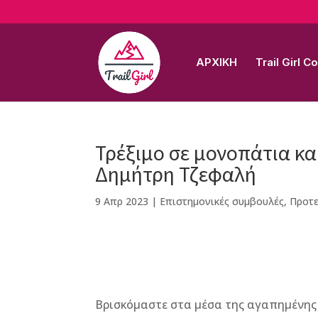
ΑΡΧΙΚΗ
Trail Girl 
Τρέξιμο σε μονοπάτια κα
Δημήτρη Τζεφαλή
9 Απρ 2023
|
Επιστημονικές συμβουλές
,
Προτε
F
M
Vi
E
T
Pi
a
e
b
m
w
n
Βρισκόμαστε στα μέσα της αγαπημένης 
c
ss
e
ai
it
te