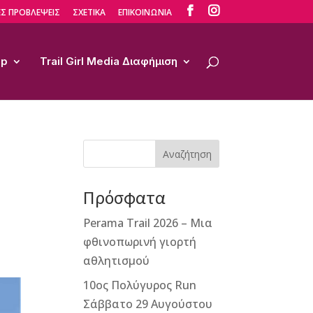


Σ ΠΡΟΒΛΕΨΕΙΣ
ΣΧΕΤΙΚΑ
ΕΠΙΚΟΙΝΩΝΙΑ
op
Trail Girl Media Διαφήμιση
Αναζήτηση
Πρόσφατα
Perama Trail 2026 – Μια
φθινοπωρινή γιορτή
αθλητισμού
10ος Πολύγυρος Run
Σάββατο 29 Αυγούστου