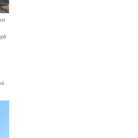
άει
ορά
-
λό