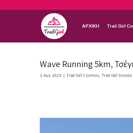
ΑΡΧΙΚΗ
Trail Girl 
Wave Running 5km, Τσέγ
2 Αυγ 2023
|
Trail Girl Cosmos
,
Trail Girl Stories
F
M
Vi
E
T
Pi
a
e
b
m
w
n
c
ss
e
ai
it
te
e
e
r
l
te
r
b
n
r
e