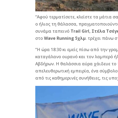
“Αφού τερματίσετε, κλείστε τα μάτια σα
ο ήλιος τη θάλασσα, πραγματοποιούνται 
συνάμα ταπεινό
Trail Girl, Στέλα Τσέ
στο
Wave Running 5χλμ
. τρέχει πάνω σ
“Η ώρα 18:30 κι εμείς πίσω από την γρα
καταγάλανο ουρανό και τον λαμπερό ήλ
Αβδήρων. Η θαλάσσια αύρα χάιδευε το 
απελευθερωτική εμπειρία, ένα σύμβολο
από τις καθημερινές συνήθειες, τις υπο