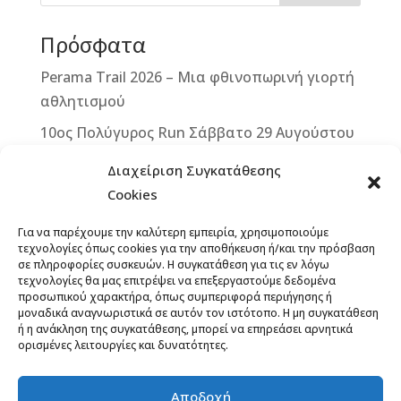
o
g
st
Πρόσφατα
o
e
k
r
Perama Trail 2026 – Μια φθινοπωρινή γιορτή
αθλητισμού
10ος Πολύγυρος Run Σάββατο 29 Αυγούστου
2026
Διαχείριση Συγκατάθεσης
2ο ΒΙΚΕ VERTICAL CHALLENGE – Μια
Cookies
μοναδική ποδηλατική πρόκληση στην καρδιά
Για να παρέχουμε την καλύτερη εμπειρία, χρησιμοποιούμε
της Δυτικής Μάνης – Κυριακή 13
τεχνολογίες όπως cookies για την αποθήκευση ή/και την πρόσβαση
Σεπτεμβρίου 2026
σε πληροφορίες συσκευών. Η συγκατάθεση για τις εν λόγω
τεχνολογίες θα μας επιτρέψει να επεξεργαστούμε δεδομένα
Άνοιξαν οι εγγραφές για το 12th Lycabettus
προσωπικού χαρακτήρα, όπως συμπεριφορά περιήγησης ή
μοναδικά αναγνωριστικά σε αυτόν τον ιστότοπο. Η μη συγκατάθεση
Run
ή η ανάκληση της συγκατάθεσης, μπορεί να επηρεάσει αρνητικά
ορισμένες λειτουργίες και δυνατότητες.
13ο ΞεΣκουριάΖω: Ένας Αγώνας για τα Δάση,
το Νερό, τη Ζωή! Έναρξη εγγραφών,
προκήρυξη
Αποδοχή