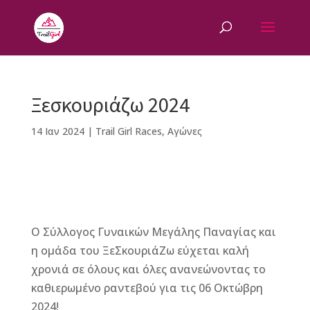
Ξεσκουριάζω 2024
14 Ιαν 2024
|
Trail Girl Races
,
Αγώνες
F
M
Vi
E
T
Pi
a
e
b
m
w
n
Ο Σύλλογος Γυναικών Μεγάλης Παναγίας και
c
ss
e
ai
it
te
η ομάδα του ΞεΣκουριάΖω εύχεται καλή
e
e
r
l
te
r
χρονιά σε όλους και όλες ανανεώνοντας το
b
n
r
e
καθιερωμένο ραντεβού για τις 06 Οκτώβρη
o
g
st
2024!