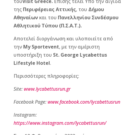
του
Visit
Greece
.
Επίσης τελεί Υπό την αιγίδα
της
Περιφέρειας Αττικής
, του
Δήμου
Αθηναίων
και του
Πανελληνίου Συνδέσμου
Αθλητικού Τύπου (Π.Σ.Α.Τ.).
Αποτελεί διοργάνωση και υλοποιείτε από
την
My
Sportevent
, με την αμέριστη
υποστήριξη του
St
.
George
Lycabettus
Lifestyle
Hotel
.
Περισσότερες πληροφορίες:
Site
:
www
.
lycabettusrun
.
gr
Facebook Page:
www.facebook.com/lycabettusrun
Instagram:
https://www.instagram.com/lycabettusrun/