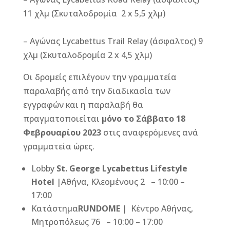
11 χλμ (Σκυταλοδρομία 2 x 5,5 χλμ)
– Αγώνας Lycabettus Trail Relay (άσφαλτος) 9
χλμ (Σκυταλοδρομία 2 x 4,5 χλμ)
Οι δρομείς επιλέγουν την γραμματεία
παραλαβής από την διαδικασία των
εγγραφών και η παραλαβή θα
πραγματοποιείται
μόνο το Σάββατο 18
Φεβρουαρίου 2023
στις αναφερόμενες ανά
γραμματεία ώρες.
Lobby
St. George Lycabettus Lifestyle
Hotel
|Αθήνα, Κλεομένους 2 – 10:00 –
17:00
Κατάστημα
RUNDOME
| Κέντρο Αθήνας,
Μητροπόλεως 76 – 10:00 – 17:00