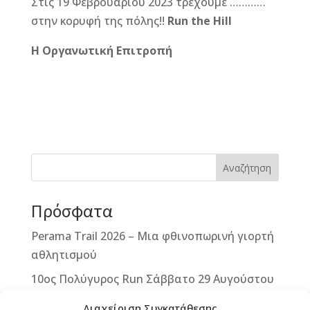
Στις 19 Φεβρουαρίου 2023 τρέχουμε …………
στην κορυφή της πόλης!!
Run
the
Hill
Η Οργανωτική Επιτροπή
F
M
Vi
E
T
Pi
a
e
b
m
w
n
c
ss
e
ai
it
te
e
e
r
l
te
r
b
n
r
e
Αναζήτηση
o
g
st
Πρόσφατα
o
e
k
r
Perama Trail 2026 – Μια φθινοπωρινή γιορτή
αθλητισμού
10ος Πολύγυρος Run Σάββατο 29 Αυγούστου
2026
Διαχείριση Συγκατάθεσης