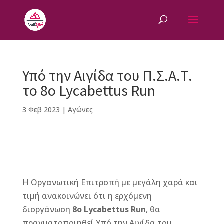
Υπό την Αιγίδα του Π.Σ.Α.Τ.
το 8ο Lycabettus Run
3 Φεβ 2023
|
Αγώνες
F
M
Vi
E
T
Pi
a
e
b
m
w
n
Η Οργανωτική Επιτροπή με μεγάλη χαρά και
c
ss
e
ai
it
te
τιμή ανακοινώνει ότι η ερχόμενη
e
e
r
l
te
r
διοργάνωση
8ο Lycabettus Run
, θα
b
n
r
e
πραγματοποιηθεί Υπό την Αιγίδα του