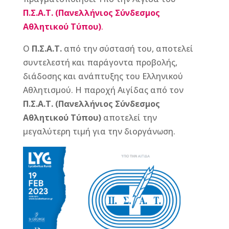
o
g
st
Π.Σ.Α.Τ. (Πανελλήνιος Σύνδεσμος
o
e
Αθλητικού Τύπου)
.
k
r
Ο
Π.Σ.Α.Τ.
από την σύστασή του, αποτελεί
συντελεστή και παράγοντα προβολής,
διάδοσης και ανάπτυξης του Ελληνικού
Αθλητισμού. Η παροχή Αιγίδας από τον
Π.Σ.Α.Τ. (Πανελλήνιος Σύνδεσμος
Αθλητικού Τύπου)
αποτελεί την
μεγαλύτερη τιμή για την διοργάνωση.