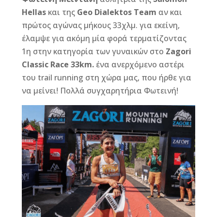
o
g
st
Hellas
και της
Geo Dialektos Team
αν και
o
e
πρώτος αγώνας μήκους 33χλμ. για εκείνη,
έλαμψε για ακόμη μία φορά τερματίζοντας
k
r
1η στην κατηγορία των γυναικών στο
Zagori
Classic Race 33km.
ένα ανερχόμενο αστέρι
του trail running στη χώρα μας, που ήρθε για
να μείνει! Πολλά συγχαρητήρια Φωτεινή!