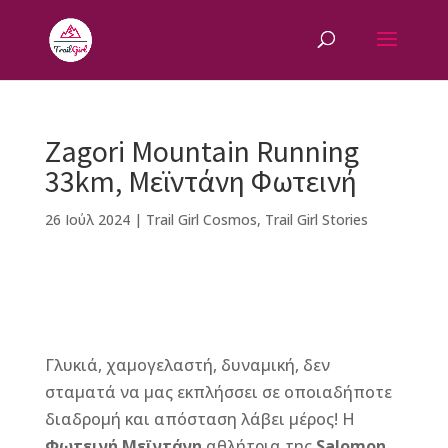
Zagori Mountain Running
33km, Μεϊντάνη Φωτεινή
26 Ιούλ 2024
|
Trail Girl Cosmos
,
Trail Girl Stories
F
M
Vi
E
T
Pi
a
e
b
m
w
n
Γλυκιά, χαμογελαστή, δυναμική, δεν
c
ss
e
ai
it
te
σταματά να μας εκπλήσσει σε οποιαδήποτε
e
e
r
l
te
r
διαδρομή και απόσταση λάβει μέρος! Η
b
n
r
e
Φωτεινή Μεϊντάνη
αθλήτρια της
Salomon