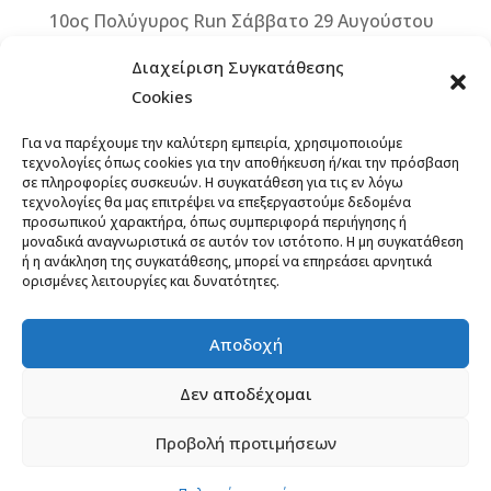
10ος Πολύγυρος Run Σάββατο 29 Αυγούστου
2026
Διαχείριση Συγκατάθεσης
2ο ΒΙΚΕ VERTICAL CHALLENGE – Μια
Cookies
μοναδική ποδηλατική πρόκληση στην καρδιά
Για να παρέχουμε την καλύτερη εμπειρία, χρησιμοποιούμε
της Δυτικής Μάνης – Κυριακή 13
τεχνολογίες όπως cookies για την αποθήκευση ή/και την πρόσβαση
Σεπτεμβρίου 2026
σε πληροφορίες συσκευών. Η συγκατάθεση για τις εν λόγω
τεχνολογίες θα μας επιτρέψει να επεξεργαστούμε δεδομένα
Άνοιξαν οι εγγραφές για το 12th Lycabettus
προσωπικού χαρακτήρα, όπως συμπεριφορά περιήγησης ή
μοναδικά αναγνωριστικά σε αυτόν τον ιστότοπο. Η μη συγκατάθεση
Run
ή η ανάκληση της συγκατάθεσης, μπορεί να επηρεάσει αρνητικά
ορισμένες λειτουργίες και δυνατότητες.
13ο ΞεΣκουριάΖω: Ένας Αγώνας για τα Δάση,
το Νερό, τη Ζωή! Έναρξη εγγραφών,
προκήρυξη
Αποδοχή
Δεν αποδέχομαι
Προβολή προτιμήσεων