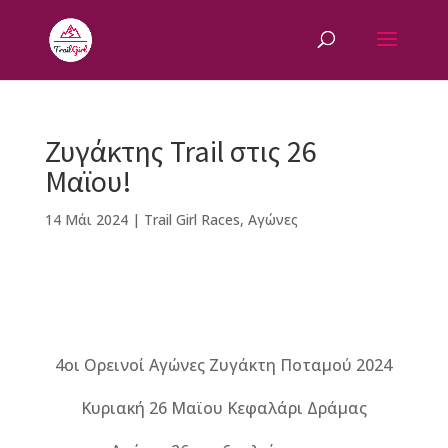
Ζυγάκτης Trail στις 26
Μαϊου!
14 Μάι 2024
|
Trail Girl Races
,
Αγώνες
F
M
Vi
E
T
Pi
a
e
b
m
w
n
4οι Ορεινοί Αγώνες Ζυγάκτη Ποταμού 2024
c
ss
e
ai
it
te
e
e
r
l
te
r
Κυριακή 26 Μαϊου Κεφαλάρι Δράμας
b
n
r
e